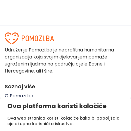
Udruženje Pomozi.ba je neprofitna humanitarna
organizacija koja svojim djelovanjem pomaže
ugroženim ljudima na području cijele Bosne i
Hercegovine, ali i šire.
Saznaj više
O Pomozi.ba
Pogledaj kampanje
Ova platforma koristi kolačiće
Naše uspješne priče
Ova web stranica koristi kolačiće kako bi poboljšala
Pomozi.ba Novosti
cjelokupno korisničko iskustvo.
Kontaktirajte nas