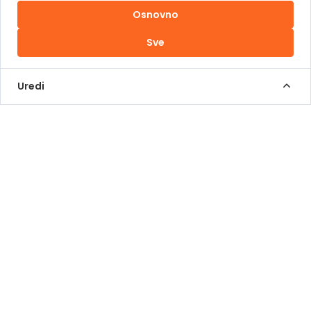
Osnovno
Uslovi korištenja
Sve
Kontakt Info
+387 62 839 000
Uredi
info@pomoziba.org
Dr. Fetaha Bećirbegovića 8
Radno vrijeme
Pon - Pet od 08 do 17h
Sub od 10 do 17h
Nedjelja - neradni dan
Donacije putem