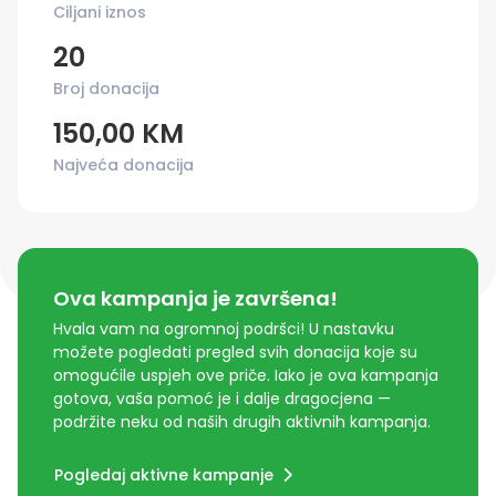
Ciljani iznos
20
Broj donacija
150,00 KM
Najveća donacija
Ova kampanja je završena!
Hvala vam na ogromnoj podršci! U nastavku
možete pogledati pregled svih donacija koje su
omogućile uspjeh ove priče. Iako je ova kampanja
gotova, vaša pomoć je i dalje dragocjena —
podržite neku od naših drugih aktivnih kampanja.
Pogledaj aktivne kampanje