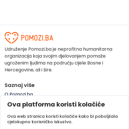
Udruženje Pomozi.ba je neprofitna humanitarna
organizacija koja svojim djelovanjem pomaže
ugroženim ljudima na području cijele Bosne i
Hercegovine, ali i šire.
Saznaj više
O Pomozi.ba
Pogledaj kampanje
Ova platforma koristi kolačiće
Naše uspješne priče
Ova web stranica koristi kolačiće kako bi poboljšala
Pomozi.ba Novosti
cjelokupno korisničko iskustvo.
Kontaktirajte nas