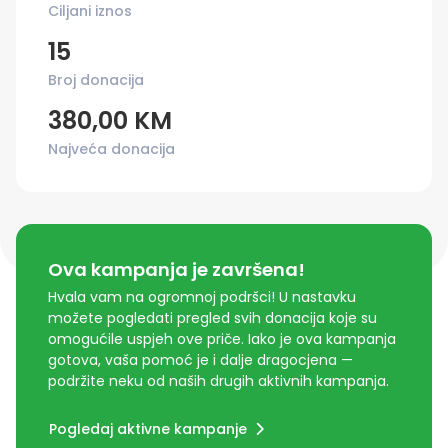
Ciljani iznos
15
Broj donacija
380,00 KM
Najveća donacija
Ova kampanja je završena!
Hvala vam na ogromnoj podršci! U nastavku
možete pogledati pregled svih donacija koje su
omogućile uspjeh ove priče. Iako je ova kampanja
gotova, vaša pomoć je i dalje dragocjena —
podržite neku od naših drugih aktivnih kampanja.
Pogledaj aktivne kampanje