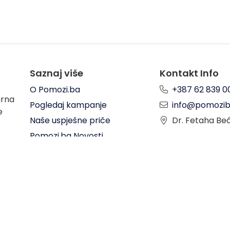
Saznaj više
Kontakt Info
O Pomozi.ba
+387 62 839 0
arna
Pogledaj kampanje
info@pomozib
e
Naše uspješne priče
Dr. Fetaha Be
Pomozi.ba Novosti
Kontaktirajte nas
Donacije put
Uslovi korištenja
y
DOC.ba