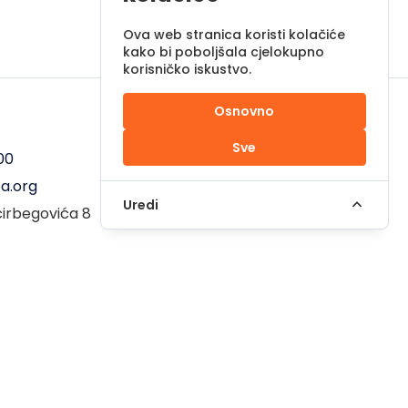
Ova web stranica koristi kolačiće
kako bi poboljšala cjelokupno
korisničko iskustvo.
Osnovno
Radno vrijeme
Sve
00
Pon - Pet od 08 do 17h
a.org
Sub od 10 do 17h
Uredi
ćirbegovića 8
Nedjelja - neradni dan
em