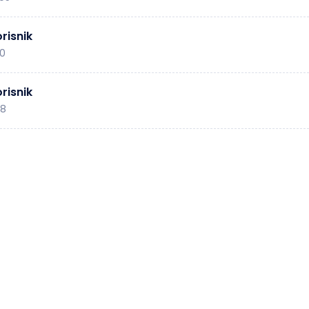
risnik
40
risnik
48