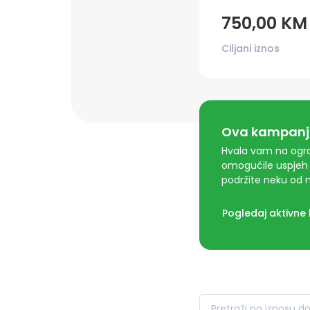
750,00 KM
Ciljani iznos
Ova kampanja
Hvala vam na ogro
omogućile uspjeh 
podržite neku od n
Pogledaj aktivne