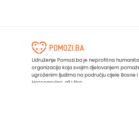
Udruženje Pomozi.ba je neprofitna humanit
organizacija koja svojim djelovanjem pomaž
ugroženim ljudima na području cijele Bosne i
Hercegovine, ali i šire.
Pomozi.ba © 2025.
Sva prava zadržana |
Powered b