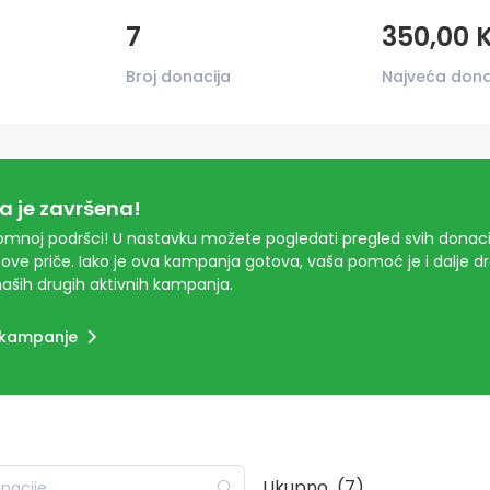
7
350,00 
Broj donacija
Najveća dona
 je završena!
mnoj podršci! U nastavku možete pogledati pregled svih donacij
ove priče. Iako je ova kampanja gotova, vaša pomoć je i dalje 
aših drugih aktivnih kampanja.
 kampanje
Ukupno
(7)