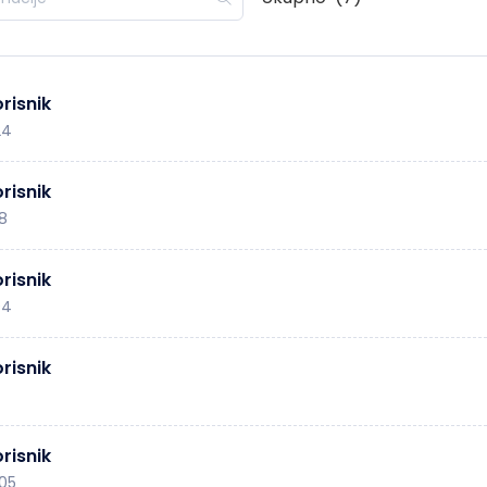
risnik
24
risnik
18
risnik
04
risnik
risnik
:05