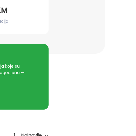
KM
cija
a koje su
dragocjena —
Najnovije