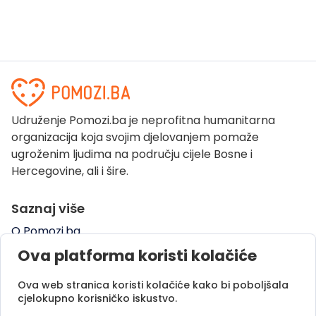
Udruženje Pomozi.ba je neprofitna humanitarna
organizacija koja svojim djelovanjem pomaže
ugroženim ljudima na području cijele Bosne i
Hercegovine, ali i šire.
Saznaj više
O Pomozi.ba
Pogledaj kampanje
Ova platforma koristi kolačiće
Naše uspješne priče
Ova web stranica koristi kolačiće kako bi poboljšala
Pomozi.ba Novosti
cjelokupno korisničko iskustvo.
Kontaktirajte nas