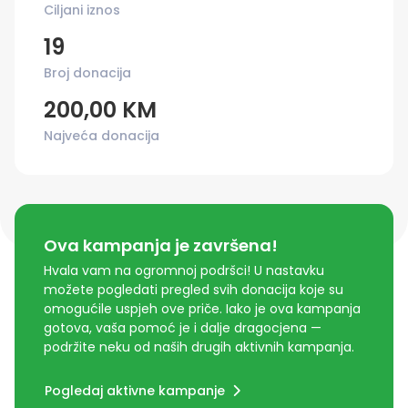
Ciljani iznos
19
Broj donacija
200,00 KM
Najveća donacija
Ova kampanja je završena!
Hvala vam na ogromnoj podršci! U nastavku
možete pogledati pregled svih donacija koje su
omogućile uspjeh ove priče. Iako je ova kampanja
gotova, vaša pomoć je i dalje dragocjena —
podržite neku od naših drugih aktivnih kampanja.
Pogledaj aktivne kampanje