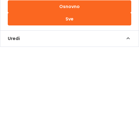
Osnovno
Uslovi korištenja
Sve
Kontakt Info
+387 62 839 000
Uredi
info@pomoziba.org
Dr. Fetaha Bećirbegovića 8
Radno vrijeme
Pon - Pet od 08 do 17h
Sub od 10 do 17h
Nedjelja - neradni dan
Donacije putem