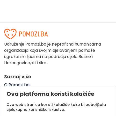
Udruženje Pomozi.ba je neprofitna humanitarna
organizacija koja svojim djelovanjem pomaže
ugroženim ljudima na području cijele Bosne i
Hercegovine, ali i šire.
Saznaj više
O Pomozi.ba
Pogledaj kampanje
Ova platforma koristi kolačiće
Naše uspješne priče
Ova web stranica koristi kolačiće kako bi poboljšala
Pomozi.ba Novosti
cjelokupno korisničko iskustvo.
Kontaktirajte nas