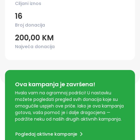
Ciljani iznos
16
Broj donacija
200,00 KM
Najveća donacija
Ova kampanja je završena!
Hvala vam na ogromnoj podršci! U nastavku
možete pogledati pregled svih donacija koje su
omogućile uspjeh ove priče. Iako je ova kampanja
gotova, vaša pomoć je i dalje dragocjena —
podržite neku od naših drugih aktivnih kampanja.
Pogledaj aktivne kampanje