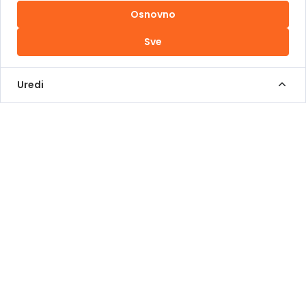
Osnovno
Uslovi korištenja
Sve
Kontakt Info
+387 62 839 000
Uredi
info@pomoziba.org
Dr. Fetaha Bećirbegovića 8
Radno vrijeme
Pon - Pet od 08 do 17h
Sub od 10 do 17h
Nedjelja - neradni dan
Donacije putem