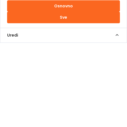
Osnovno
Uslovi korištenja
Sve
Kontakt Info
+387 62 839 000
Uredi
info@pomoziba.org
Dr. Fetaha Bećirbegovića 8
Radno vrijeme
Pon - Pet od 08 do 17h
Sub od 10 do 17h
Nedjelja - neradni dan
Donacije putem