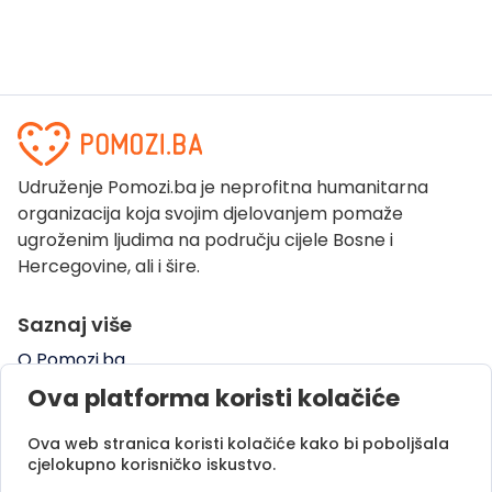
Udruženje Pomozi.ba je neprofitna humanitarna
organizacija koja svojim djelovanjem pomaže
ugroženim ljudima na području cijele Bosne i
Hercegovine, ali i šire.
Saznaj više
O Pomozi.ba
Pogledaj kampanje
Ova platforma koristi kolačiće
Naše uspješne priče
Ova web stranica koristi kolačiće kako bi poboljšala
Pomozi.ba Novosti
cjelokupno korisničko iskustvo.
Kontaktirajte nas