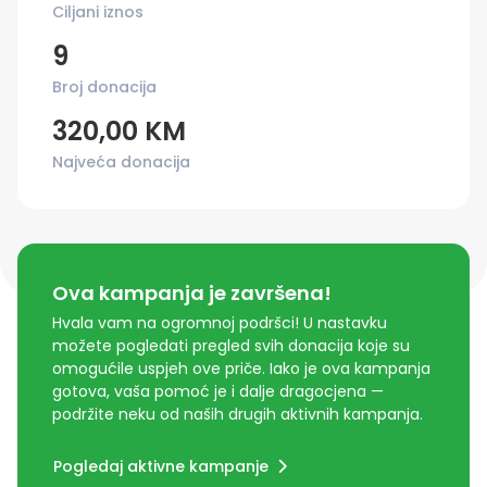
Ciljani iznos
9
Broj donacija
320,00 KM
Najveća donacija
Ova kampanja je završena!
Hvala vam na ogromnoj podršci! U nastavku
možete pogledati pregled svih donacija koje su
omogućile uspjeh ove priče. Iako je ova kampanja
gotova, vaša pomoć je i dalje dragocjena —
podržite neku od naših drugih aktivnih kampanja.
Pogledaj aktivne kampanje