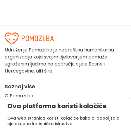
Udruženje Pomozi.ba je neprofitna humanitarna
organizacija koja svojim djelovanjem pomaže
ugroženim ljudima na području cijele Bosne i
Hercegovine, ali i šire.
Saznaj više
O Pomozi.ba
Pogledaj kampanje
Ova platforma koristi kolačiće
Naše uspješne priče
Ova web stranica koristi kolačiće kako bi poboljšala
Pomozi.ba Novosti
cjelokupno korisničko iskustvo.
Kontaktirajte nas