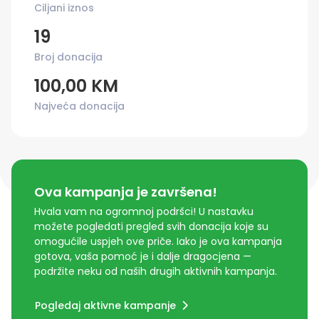
Ciljani iznos
19
Broj donacija
100,00 KM
Najveća donacija
Ova kampanja je završena!
Hvala vam na ogromnoj podršci! U nastavku
možete pogledati pregled svih donacija koje su
omogućile uspjeh ove priče. Iako je ova kampanja
gotova, vaša pomoć je i dalje dragocjena —
podržite neku od naših drugih aktivnih kampanja.
Pogledaj aktivne kampanje