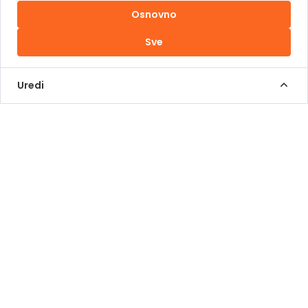
Osnovno
Uslovi korištenja
Sve
Kontakt Info
+387 62 839 000
Uredi
info@pomoziba.org
Dr. Fetaha Bećirbegovića 8
Radno vrijeme
Pon - Pet od 08 do 17h
Sub od 10 do 17h
Nedjelja - neradni dan
Donacije putem