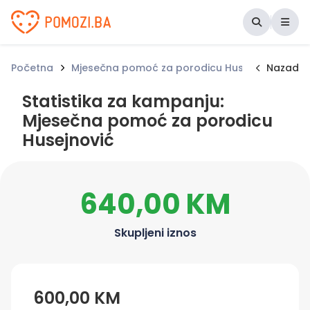
Udruženje Pomozi.ba
Početna
Mjesečna pomoć za porodicu Husejnović
Nazad
St
Statistika za kampanju:
Mjesečna pomoć za porodicu
Husejnović
640,00 KM
Skupljeni iznos
600,00 KM