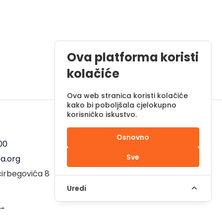
Ova platforma koristi
kolačiće
Ova web stranica koristi kolačiće
kako bi poboljšala cjelokupno
korisničko iskustvo.
Radno vrijeme
Osnovno
00
Pon - Pet od 08 do 17h
Sve
a.org
Sub od 10 do 17h
ćirbegovića 8
Nedjelja - neradni dan
Uredi
em