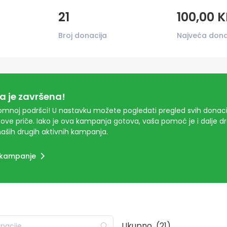
21
100,00 
Broj donacija
Najveća dona
 je završena!
mnoj podršci! U nastavku možete pogledati pregled svih donacij
ove priče. Iako je ova kampanja gotova, vaša pomoć je i dalje 
aših drugih aktivnih kampanja.
 kampanje
Ukupno
(21)