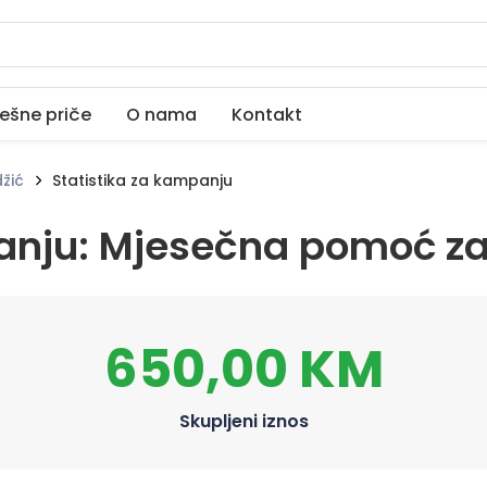
ešne priče
O nama
Kontakt
žić
Statistika za kampanju
anju: Mjesečna pomoć za
650,00 KM
Skupljeni iznos