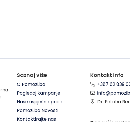
Saznaj više
Kontakt Info
O Pomozi.ba
+387 62 839 0
arna
Pogledaj kampanje
info@pomozib
e
Naše uspješne priče
Dr. Fetaha Be
Pomozi.ba Novosti
Kontaktirajte nas
Donacije put
Uslovi korištenja