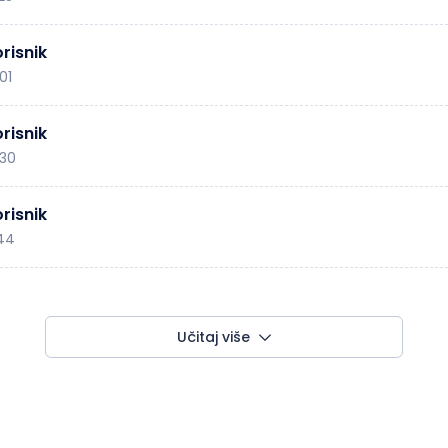
risnik
01
risnik
:30
risnik
:44
Učitaj više