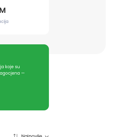
KM
cija
a koje su
dragocjena —
Najnovije