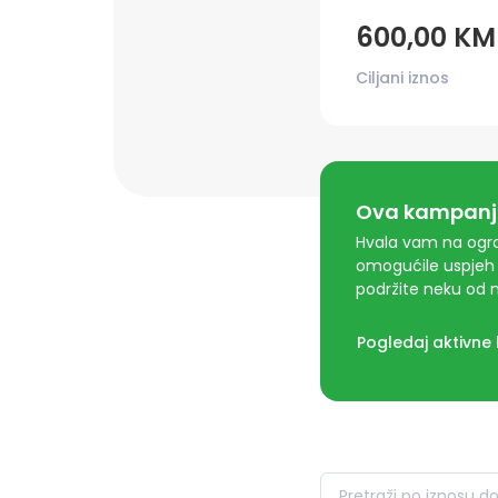
600,00 KM
Ciljani iznos
Ova kampanja
Hvala vam na ogro
omogućile uspjeh 
podržite neku od n
Pogledaj aktivne