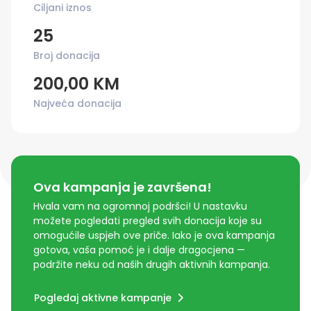
Ciljani iznos
25
Broj donacija
200,00 KM
Najveća donacija
Ova kampanja je završena!
Hvala vam na ogromnoj podršci! U nastavku
možete pogledati pregled svih donacija koje su
omogućile uspjeh ove priče. Iako je ova kampanja
gotova, vaša pomoć je i dalje dragocjena —
podržite neku od naših drugih aktivnih kampanja.
Pogledaj aktivne kampanje