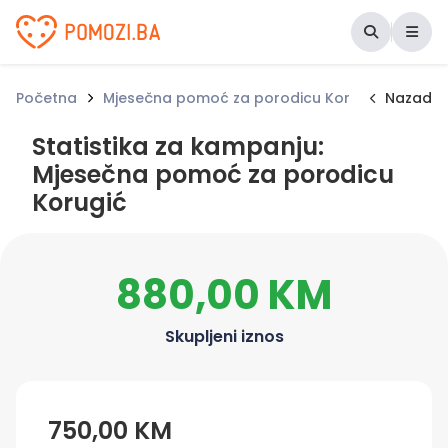
Udruženje Pomozi.ba
Početna
Mjesečna pomoć za porodicu Korugić
Nazad
Stati
Statistika za kampanju:
Mjesečna pomoć za porodicu
Korugić
880,00 KM
Skupljeni iznos
750,00 KM