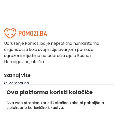
Udruženje Pomozi.ba je neprofitna humanitarna
organizacija koja svojim djelovanjem pomaže
ugroženim ljudima na području cijele Bosne i
Hercegovine, ali i šire.
Saznaj više
O Pomozi.ba
Pogledaj kampanje
Ova platforma koristi kolačiće
Naše uspješne priče
Ova web stranica koristi kolačiće kako bi poboljšala
Pomozi.ba Novosti
cjelokupno korisničko iskustvo.
Kontaktirajte nas