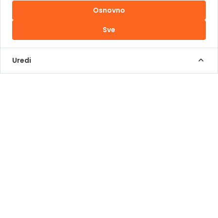
Osnovno
Uslovi korištenja
Sve
Kontakt Info
+387 62 839 000
Uredi
info@pomoziba.org
Dr. Fetaha Bećirbegovića 8
Radno vrijeme
Pon - Pet od 08 do 17h
Sub od 10 do 17h
Nedjelja - neradni dan
Donacije putem