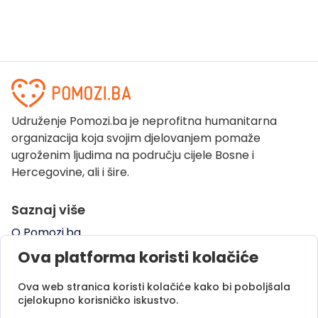
Udruženje Pomozi.ba je neprofitna humanitarna
organizacija koja svojim djelovanjem pomaže
ugroženim ljudima na području cijele Bosne i
Hercegovine, ali i šire.
Saznaj više
O Pomozi.ba
Pogledaj kampanje
Ova platforma koristi kolačiće
Naše uspješne priče
Ova web stranica koristi kolačiće kako bi poboljšala
Pomozi.ba Novosti
cjelokupno korisničko iskustvo.
Kontaktirajte nas