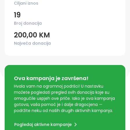
Ciljani iznos
19
Broj donacija
200,00 KM
Najveća donacija
Ova kampanja je završena!
Hvala vam na ogromnoj podršci! U nastavku
možete pogledati pregled svih donacija koje su
omogućile uspjeh ove priče. Iako je ova kampanja
gotova, vaša pomoć je i dalje dragocjena —
podržite neku od naših drugih aktivnih kampanja.
Pogledaj aktivne kampanje