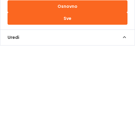
Osnovno
Uslovi korištenja
Sve
Kontakt Info
+387 62 839 000
Uredi
info@pomoziba.org
Dr. Fetaha Bećirbegovića 8
Radno vrijeme
Pon - Pet od 08 do 17h
Sub od 10 do 17h
Nedjelja - neradni dan
Donacije putem