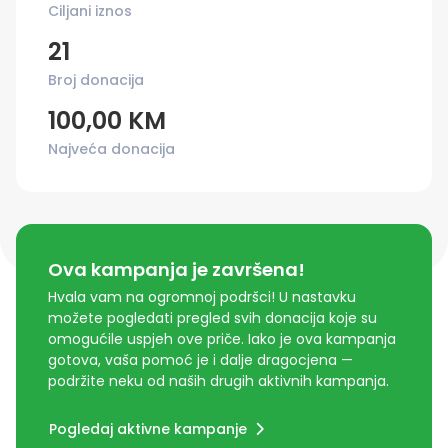
Ciljani iznos
21
Broj donacija
100,00 KM
Najveća donacija
Ova kampanja je završena!
Hvala vam na ogromnoj podršci! U nastavku
možete pogledati pregled svih donacija koje su
omogućile uspjeh ove priče. Iako je ova kampanja
gotova, vaša pomoć je i dalje dragocjena —
podržite neku od naših drugih aktivnih kampanja.
Pogledaj aktivne kampanje