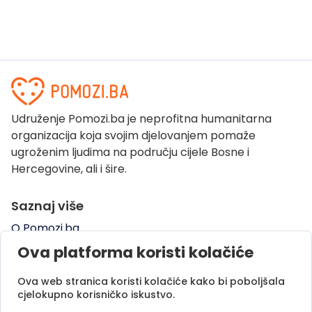
Udruženje Pomozi.ba je neprofitna humanitarna
organizacija koja svojim djelovanjem pomaže
ugroženim ljudima na području cijele Bosne i
Hercegovine, ali i šire.
Saznaj više
O Pomozi.ba
Pogledaj kampanje
Ova platforma koristi kolačiće
Naše uspješne priče
Ova web stranica koristi kolačiće kako bi poboljšala
Pomozi.ba Novosti
cjelokupno korisničko iskustvo.
Kontaktirajte nas