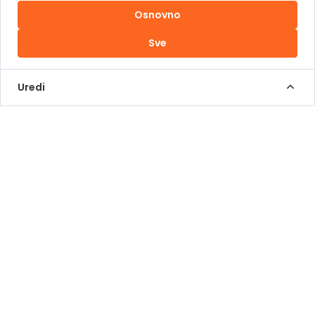
Osnovno
Uslovi korištenja
Sve
Kontakt Info
+387 62 839 000
Uredi
info@pomoziba.org
Dr. Fetaha Bećirbegovića 8
Radno vrijeme
Pon - Pet od 08 do 17h
Sub od 10 do 17h
Nedjelja - neradni dan
Donacije putem