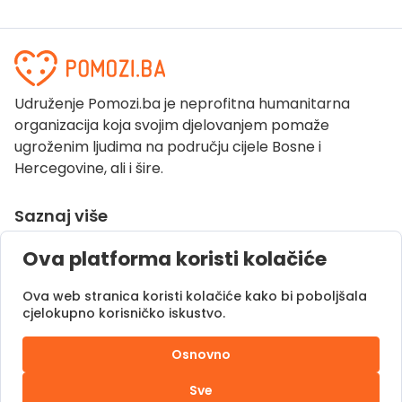
Udruženje Pomozi.ba je neprofitna humanitarna
organizacija koja svojim djelovanjem pomaže
ugroženim ljudima na području cijele Bosne i
Hercegovine, ali i šire.
Saznaj više
O Pomozi.ba
Ova platforma koristi kolačiće
Pogledaj kampanje
Ova web stranica koristi kolačiće kako bi poboljšala
Naše uspješne priče
cjelokupno korisničko iskustvo.
Pomozi.ba Novosti
Kontaktirajte nas
Osnovno
Uslovi korištenja
Sve