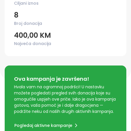
Ciljani iznos
8
Broj donacija
400,00 KM
Najveća donacija
Ova kampanja je završena!
Hvala vam na ogromnoj podršci! U nastavku
možete pogledati pregled svih donacija koje su
omogućile uspjeh ove priče. Iako je ova kampanja
gotova, vaša pomoć je i dalje dragocjena —
podržite neku od naših drugih aktivnih kampanja.
Pogledaj aktivne kampanje