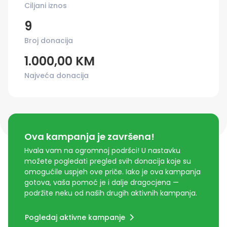
Ciljani iznos
9
Broj donacija
1.000,00 KM
Najveća donacija
Ova kampanja je završena!
Hvala vam na ogromnoj podršci! U nastavku
možete pogledati pregled svih donacija koje su
omogućile uspjeh ove priče. Iako je ova kampanja
gotova, vaša pomoć je i dalje dragocjena —
podržite neku od naših drugih aktivnih kampanja.
Pogledaj aktivne kampanje