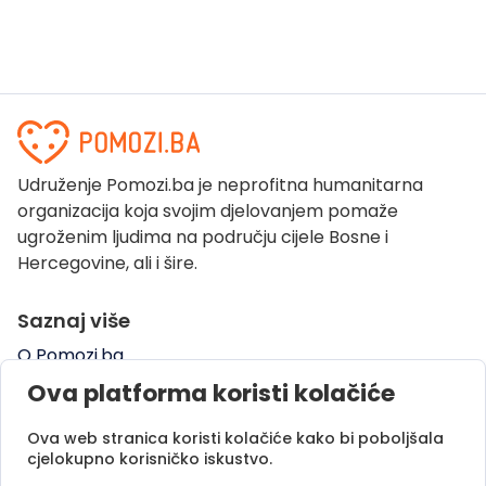
Udruženje Pomozi.ba je neprofitna humanitarna
organizacija koja svojim djelovanjem pomaže
ugroženim ljudima na području cijele Bosne i
Hercegovine, ali i šire.
Saznaj više
O Pomozi.ba
Pogledaj kampanje
Ova platforma koristi kolačiće
Naše uspješne priče
Ova web stranica koristi kolačiće kako bi poboljšala
Pomozi.ba Novosti
cjelokupno korisničko iskustvo.
Kontaktirajte nas