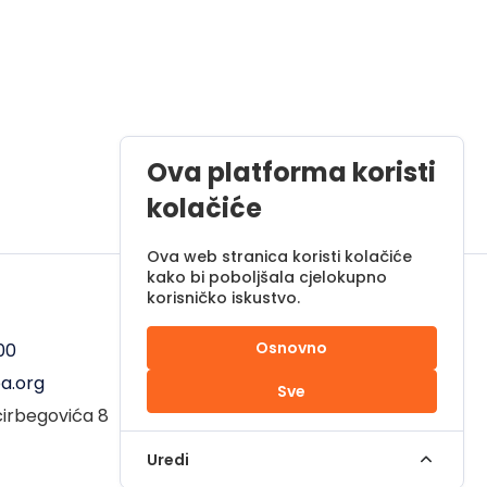
Ova platforma koristi
kolačiće
Ova web stranica koristi kolačiće
kako bi poboljšala cjelokupno
korisničko iskustvo.
Radno vrijeme
Osnovno
00
Pon - Pet od 08 do 17h
a.org
Sub od 10 do 17h
Sve
ćirbegovića 8
Nedjelja - neradni dan
Uredi