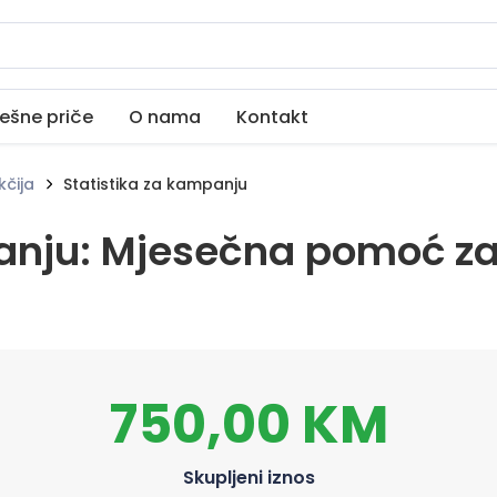
ešne priče
O nama
Kontakt
čija
Statistika za kampanju
panju: Mjesečna pomoć za
750,00 KM
Skupljeni iznos