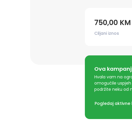
750,00 KM
Ciljani iznos
Ova kampanja
Hvala vam na ogro
omogućile uspjeh 
podržite neku od n
Pogledaj aktivne