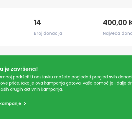
14
400,00 
Broj donacija
Najveća dona
 je završena!
mnoj podršci! U nastavku možete pogledati pregled svih donacij
ove priče. Iako je ova kampanja gotova, vaša pomoć je i dalje 
aših drugih aktivnih kampanja.
 kampanje