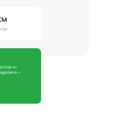
KM
cija
a koje su
dragocjena —