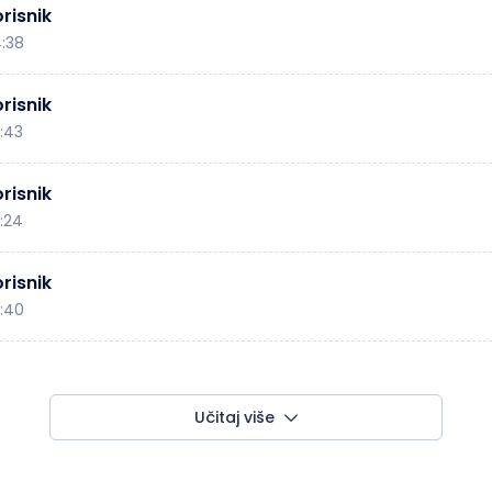
risnik
4:38
risnik
3:43
risnik
3:24
risnik
2:40
Učitaj više