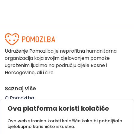
Udruženje Pomozi.ba je neprofitna humanitarna
organizacija koja svojim djelovanjem pomaže
ugroženim ljudima na području cijele Bosne i
Hercegovine, ali i šire.
Saznaj više
O Pomozi.ba
Pogledaj kampanje
Ova platforma koristi kolačiće
Naše uspješne priče
Ova web stranica koristi kolačiće kako bi poboljšala
Pomozi.ba Novosti
cjelokupno korisničko iskustvo.
Kontaktirajte nas