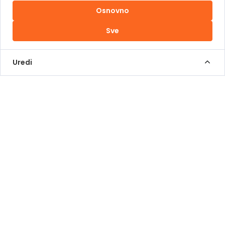
Osnovno
Uslovi korištenja
Sve
Kontakt Info
+387 62 839 000
Uredi
info@pomoziba.org
Dr. Fetaha Bećirbegovića 8
Radno vrijeme
Pon - Pet od 08 do 17h
Sub od 10 do 17h
Nedjelja - neradni dan
Donacije putem