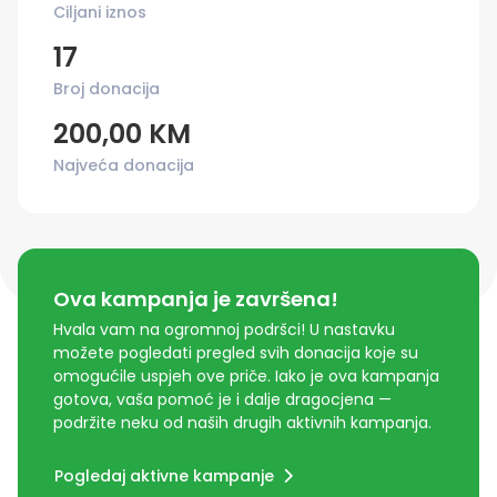
Ciljani iznos
17
Broj donacija
200,00 KM
Najveća donacija
Ova kampanja je završena!
Hvala vam na ogromnoj podršci! U nastavku
možete pogledati pregled svih donacija koje su
omogućile uspjeh ove priče. Iako je ova kampanja
gotova, vaša pomoć je i dalje dragocjena —
podržite neku od naših drugih aktivnih kampanja.
Pogledaj aktivne kampanje