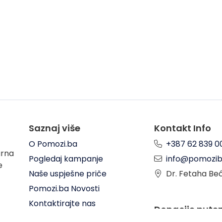
Saznaj više
Kontakt Info
O Pomozi.ba
+387 62 839 0
arna
Pogledaj kampanje
info@pomozib
e
Naše uspješne priče
Dr. Fetaha Be
Pomozi.ba Novosti
Kontaktirajte nas
Donacije put
Uslovi korištenja