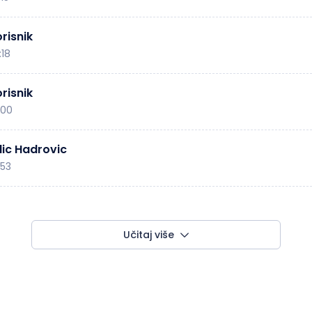
risnik
:18
risnik
:00
ic Hadrovic
:53
Učitaj više