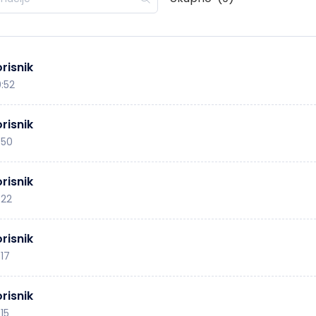
risnik
0:52
risnik
:50
risnik
:22
risnik
:17
risnik
:15