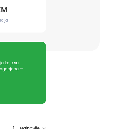
KM
cija
a koje su
dragocjena —
Najnovije