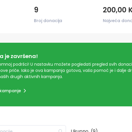
9
200,00 
Broj donacija
Najveća dona
 je završena!
mnoj podršci! U nastavku možete pogledati pregled svih donacij
ove priče. Iako je ova kampanja gotova, vaša pomoć je i dalje 
aših drugih aktivnih kampanja.
 kampanje
Ukupno
(9)