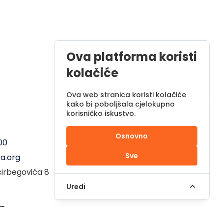
Ova platforma koristi
kolačiće
Ova web stranica koristi kolačiće
kako bi poboljšala cjelokupno
korisničko iskustvo.
Radno vrijeme
Osnovno
00
Pon - Pet od 08 do 17h
Sve
a.org
Sub od 10 do 17h
ćirbegovića 8
Nedjelja - neradni dan
Uredi
em