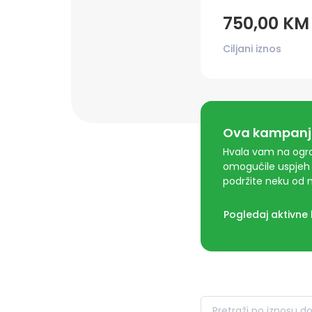
750,00 KM
Ciljani iznos
Ova kampanja
Hvala vam na ogro
omogućile uspjeh 
podržite neku od n
Pogledaj aktivne