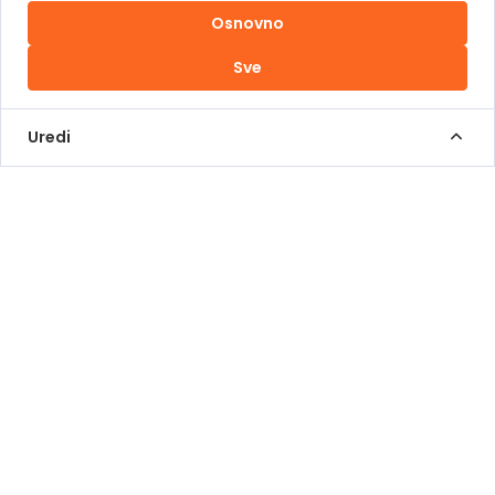
Osnovno
Uslovi korištenja
Sve
Kontakt Info
+387 62 839 000
Uredi
info@pomoziba.org
Dr. Fetaha Bećirbegovića 8
Radno vrijeme
Pon - Pet od 08 do 17h
Sub od 10 do 17h
Nedjelja - neradni dan
Donacije putem