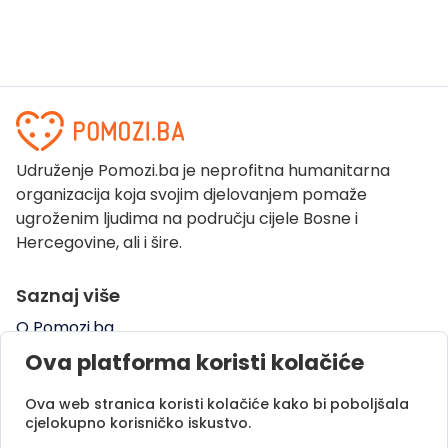
Udruženje Pomozi.ba je neprofitna humanitarna
organizacija koja svojim djelovanjem pomaže
ugroženim ljudima na području cijele Bosne i
Hercegovine, ali i šire.
Saznaj više
O Pomozi.ba
Pogledaj kampanje
Ova platforma koristi kolačiće
Naše uspješne priče
Ova web stranica koristi kolačiće kako bi poboljšala
Pomozi.ba Novosti
cjelokupno korisničko iskustvo.
Kontaktirajte nas