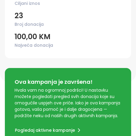
Ciljani iznos
23
Broj donacija
100,00 KM
Najveća donacija
Ova kampanja je završena!
Hvala vam na ogromnoj podršci! U nastavku
možete pogledati pregled svih donacija koje su
omogućile uspjeh ove priče. Iako je ova kampanja
gotova, vaša pomoć je i dalje dragocjena —
podržite neku od naših drugih aktivnih kampanja.
Pogledaj aktivne kampanje