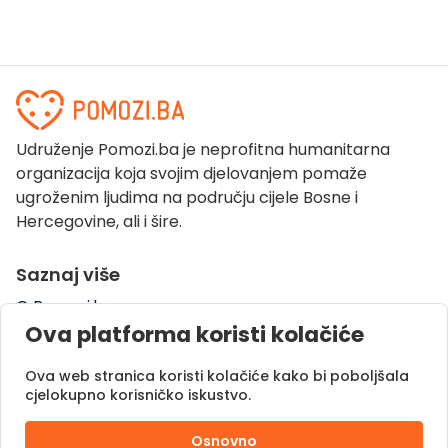
Udruženje Pomozi.ba je neprofitna humanitarna
organizacija koja svojim djelovanjem pomaže
ugroženim ljudima na području cijele Bosne i
Hercegovine, ali i šire.
Saznaj više
O Pomozi.ba
Ova platforma koristi kolačiće
Pogledaj kampanje
Naše uspješne priče
Ova web stranica koristi kolačiće kako bi poboljšala
Pomozi.ba Novosti
cjelokupno korisničko iskustvo.
Kontaktirajte nas
Osnovno