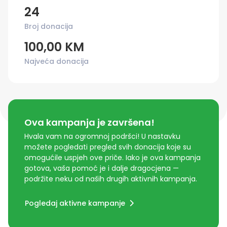
24
Broj donacija
100,00 KM
Najveća donacija
Ova kampanja je završena!
Hvala vam na ogromnoj podršci! U nastavku
možete pogledati pregled svih donacija koje su
omogućile uspjeh ove priče. Iako je ova kampanja
gotova, vaša pomoć je i dalje dragocjena —
podržite neku od naših drugih aktivnih kampanja.
Pogledaj aktivne kampanje