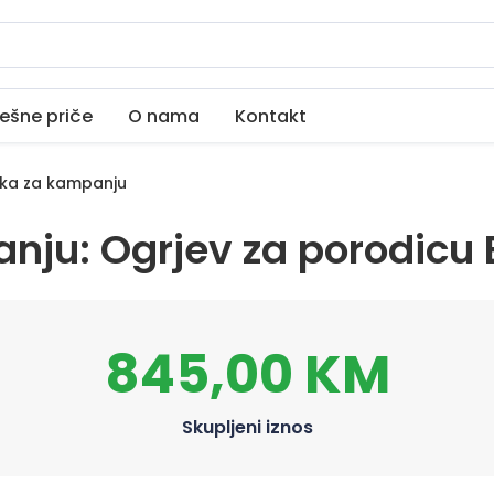
ešne priče
O nama
Kontakt
ika za kampanju
anju: Ogrjev za porodicu 
845,00 KM
Skupljeni iznos