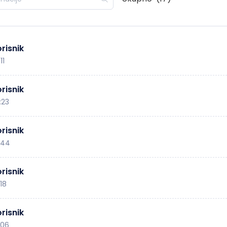
risnik
11
risnik
:23
risnik
:44
risnik
:18
risnik
:06