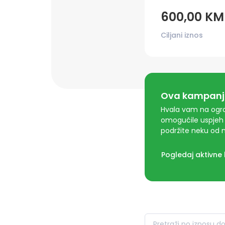
600,00 KM
Ciljani iznos
Ova kampanja
Hvala vam na ogro
omogućile uspjeh 
podržite neku od n
Pogledaj aktivne