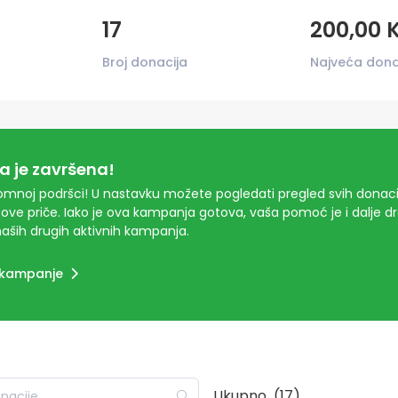
17
200,00 
Broj donacija
Najveća dona
 je završena!
mnoj podršci! U nastavku možete pogledati pregled svih donacij
ove priče. Iako je ova kampanja gotova, vaša pomoć je i dalje 
aših drugih aktivnih kampanja.
 kampanje
Ukupno
(17)