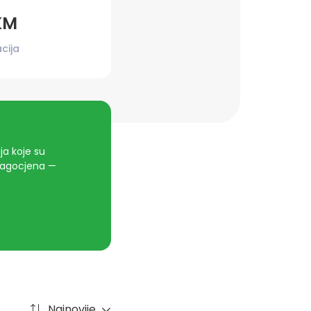
KM
cija
a koje su
dragocjena —
Najnovije