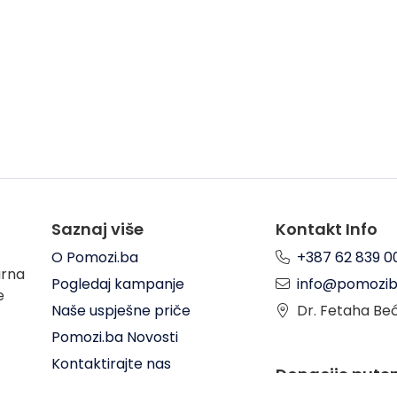
Saznaj više
Kontakt Info
O Pomozi.ba
+387 62 839 0
arna
Pogledaj kampanje
info@pomozib
e
Naše uspješne priče
Dr. Fetaha Be
Pomozi.ba Novosti
Kontaktirajte nas
Donacije put
Uslovi korištenja