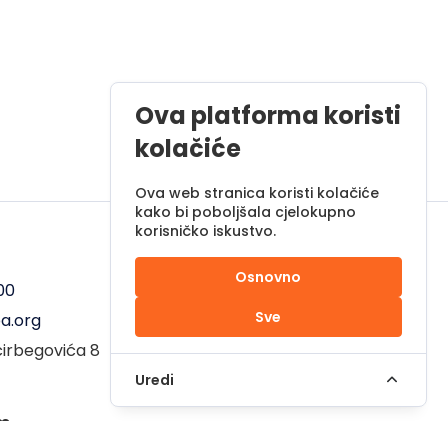
Ova platforma koristi
kolačiće
Ova web stranica koristi kolačiće
kako bi poboljšala cjelokupno
korisničko iskustvo.
Radno vrijeme
Osnovno
00
Pon - Pet od 08 do 17h
Sve
a.org
Sub od 10 do 17h
ćirbegovića 8
Nedjelja - neradni dan
Uredi
em