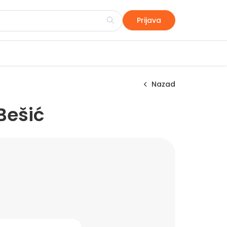
Prijava
Nazad
Bešić