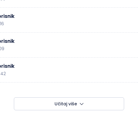
risnik
:16
risnik
:09
risnik
:42
Učitaj više