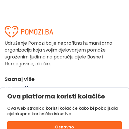
Udruženje Pomozi.ba je neprofitna humanitarna
organizacija koja svojim djelovanjem pomaže
ugroženim ljudima na području cijele Bosne i
Hercegovine, ali i šire.
Saznaj više
O Pomozi.ba
Ova platforma koristi kolačiće
Pogledaj kampanje
Naše uspješne priče
Ova web stranica koristi kolačiće kako bi poboljšala
Pomozi.ba Novosti
cjelokupno korisničko iskustvo.
Kontaktirajte nas
Osnovno