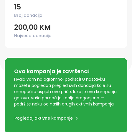
15
Broj donacija
200,00 KM
Najveća donacija
Ova kampanja je završena!
Hvala vam na ogromnoj podršci! U nastavku
možete pogledati pregled svih donacija koje su
omogućile uspjeh ove priče. Iako je ova kampanja
gotova, vaša pomoć je i dalje dragocjena —
podržite neku od naših drugih aktivnih kampanja.
Pogledaj aktivne kampanje