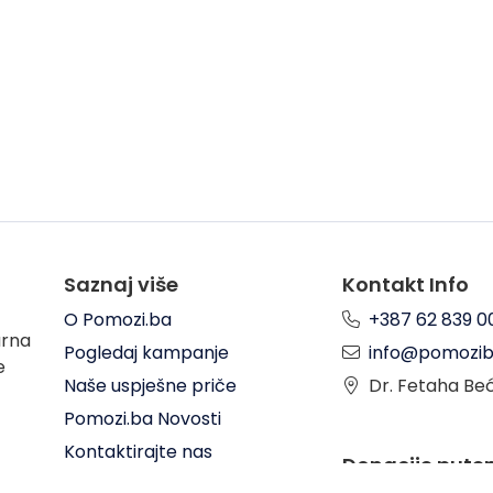
Saznaj više
Kontakt Info
O Pomozi.ba
+387 62 839 0
arna
Pogledaj kampanje
info@pomozib
e
Naše uspješne priče
Dr. Fetaha Be
Pomozi.ba Novosti
Kontaktirajte nas
Donacije put
Uslovi korištenja