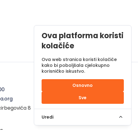
Ova platforma koristi
kolačiće
Ova web stranica koristi kolačiće
kako bi poboljšala cjelokupno
korisničko iskustvo.
Radno vrijeme
Osnovno
00
Pon - Pet od 08 do 17h
Sve
a.org
Sub od 10 do 17h
ćirbegovića 8
Nedjelja - neradni dan
Uredi
em