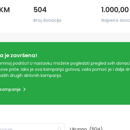
 KM
504
1.000,0
Broj donacija
Najveća dona
 je završena!
mnoj podršci! U nastavku možete pogledati pregled svih donacij
ove priče. Iako je ova kampanja gotova, vaša pomoć je i dalje 
aših drugih aktivnih kampanja.
 kampanje
Ukupno
(504)