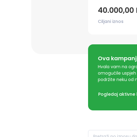
40.000,00
Ciljani iznos
Ova kampanja
Hvala vam na ogro
omogućile uspjeh 
podržite neku od n
Pogledaj aktivne