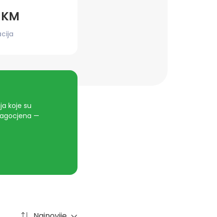
0 KM
cija
a koje su
dragocjena —
Najnovije