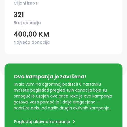
Ciljani iznos
321
Broj donacija
400,00 KM
Najveća donacija
Ova kampanja je završena!
Hvala vam na ogromnoj podršci! U nastavku
možete pogledati pregled svih donacija koje su
omogućile uspjeh ove priče. Iako je ova kampanja
gotova, vaša pomoć je i dalje dragocjena —
podržite neku od naših drugih aktivnih kampanja.
Pogledaj aktivne kampanje