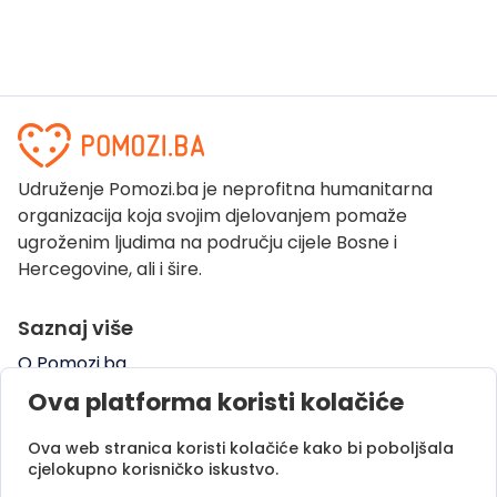
Udruženje Pomozi.ba je neprofitna humanitarna
organizacija koja svojim djelovanjem pomaže
ugroženim ljudima na području cijele Bosne i
Hercegovine, ali i šire.
Saznaj više
O Pomozi.ba
Pogledaj kampanje
Ova platforma koristi kolačiće
Naše uspješne priče
Ova web stranica koristi kolačiće kako bi poboljšala
Pomozi.ba Novosti
cjelokupno korisničko iskustvo.
Kontaktirajte nas