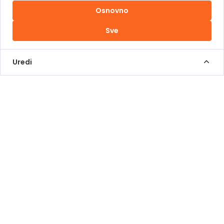
Osnovno
Uslovi korištenja
Sve
Kontakt Info
+387 62 839 000
Uredi
info@pomoziba.org
Dr. Fetaha Bećirbegovića 8
Radno vrijeme
Pon - Pet od 08 do 17h
Sub od 10 do 17h
Nedjelja - neradni dan
Donacije putem