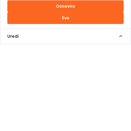
Osnovno
Uslovi korištenja
Sve
Kontakt Info
+387 62 839 000
Uredi
info@pomoziba.org
Dr. Fetaha Bećirbegovića 8
Radno vrijeme
Pon - Pet od 08 do 17h
Sub od 10 do 17h
Nedjelja - neradni dan
Donacije putem