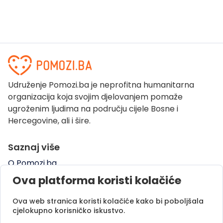
Udruženje Pomozi.ba je neprofitna humanitarna
organizacija koja svojim djelovanjem pomaže
ugroženim ljudima na području cijele Bosne i
Hercegovine, ali i šire.
Saznaj više
O Pomozi.ba
Pogledaj kampanje
Ova platforma koristi kolačiće
Naše uspješne priče
Ova web stranica koristi kolačiće kako bi poboljšala
Pomozi.ba Novosti
cjelokupno korisničko iskustvo.
Kontaktirajte nas