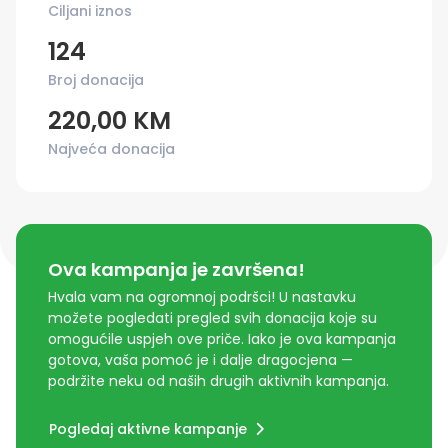
Ciljani iznos
124
Broj donacija
220,00 KM
Najveća donacija
Ova kampanja je završena!
Hvala vam na ogromnoj podršci! U nastavku
možete pogledati pregled svih donacija koje su
omogućile uspjeh ove priče. Iako je ova kampanja
gotova, vaša pomoć je i dalje dragocjena —
podržite neku od naših drugih aktivnih kampanja.
Pogledaj aktivne kampanje