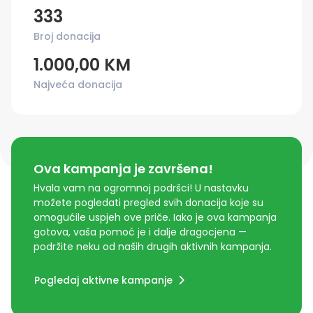
333
Broj donacija
1.000,00 KM
Najveća donacija
Ova kampanja je završena!
Hvala vam na ogromnoj podršci! U nastavku
možete pogledati pregled svih donacija koje su
omogućile uspjeh ove priče. Iako je ova kampanja
gotova, vaša pomoć je i dalje dragocjena —
podržite neku od naših drugih aktivnih kampanja.
Pogledaj aktivne kampanje