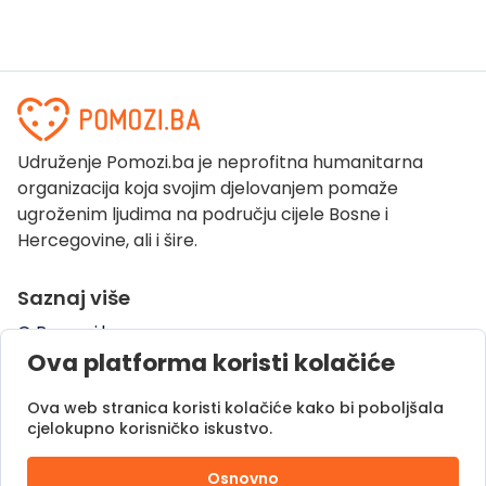
Udruženje Pomozi.ba je neprofitna humanitarna
organizacija koja svojim djelovanjem pomaže
ugroženim ljudima na području cijele Bosne i
Hercegovine, ali i šire.
Saznaj više
O Pomozi.ba
Ova platforma koristi kolačiće
Pogledaj kampanje
Naše uspješne priče
Ova web stranica koristi kolačiće kako bi poboljšala
Pomozi.ba Novosti
cjelokupno korisničko iskustvo.
Kontaktirajte nas
Osnovno