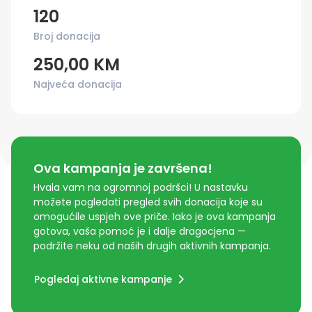
120
Broj donacija
250,00 KM
Najveća donacija
Ova kampanja je završena!
Hvala vam na ogromnoj podršci! U nastavku
možete pogledati pregled svih donacija koje su
omogućile uspjeh ove priče. Iako je ova kampanja
gotova, vaša pomoć je i dalje dragocjena —
podržite neku od naših drugih aktivnih kampanja.
Pogledaj aktivne kampanje