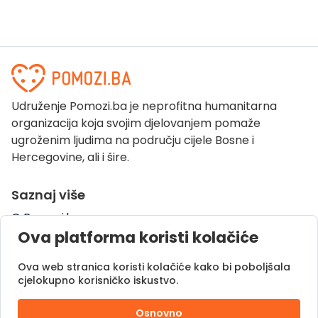
Udruženje Pomozi.ba je neprofitna humanitarna
organizacija koja svojim djelovanjem pomaže
ugroženim ljudima na području cijele Bosne i
Hercegovine, ali i šire.
Saznaj više
O Pomozi.ba
Ova platforma koristi kolačiće
Pogledaj kampanje
Naše uspješne priče
Ova web stranica koristi kolačiće kako bi poboljšala
Pomozi.ba Novosti
cjelokupno korisničko iskustvo.
Kontaktirajte nas
Osnovno