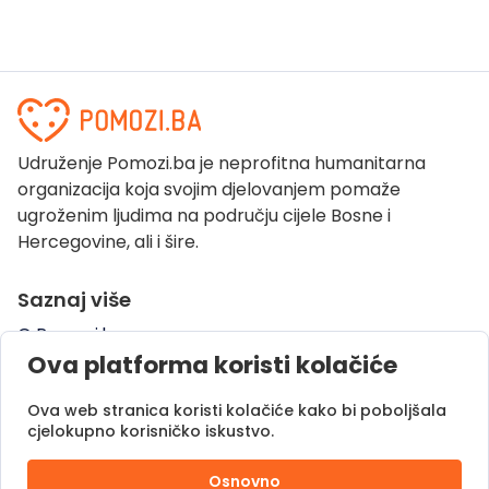
Udruženje Pomozi.ba je neprofitna humanitarna
organizacija koja svojim djelovanjem pomaže
ugroženim ljudima na području cijele Bosne i
Hercegovine, ali i šire.
Saznaj više
O Pomozi.ba
Ova platforma koristi kolačiće
Pogledaj kampanje
Naše uspješne priče
Ova web stranica koristi kolačiće kako bi poboljšala
Pomozi.ba Novosti
cjelokupno korisničko iskustvo.
Kontaktirajte nas
Osnovno