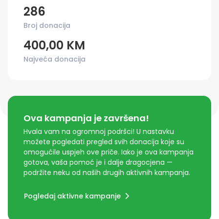
286
Broj donacija
400,00 KM
Najveća donacija
Ova kampanja je završena!
Hvala vam na ogromnoj podršci! U nastavku
možete pogledati pregled svih donacija koje su
omogućile uspjeh ove priče. Iako je ova kampanja
gotova, vaša pomoć je i dalje dragocjena —
podržite neku od naših drugih aktivnih kampanja.
Pogledaj aktivne kampanje