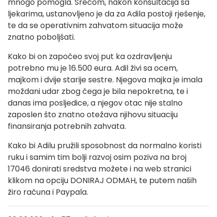
mnogo pomogla. Srećom, nakon konsultacija sa
ljekarima, ustanovljeno je da za Adila postoji rješenje,
te da se operativnim zahvatom situacija može
znatno poboljšati.
Kako bi on započeo svoj put ka ozdravljenju
potrebno mu je 16.500 eura. Adil živi sa ocem,
majkom i dvije starije sestre. Njegova majka je imala
moždani udar zbog čega je bila nepokretna, te i
danas ima posljedice, a njegov otac nije stalno
zaposlen što znatno otežava njihovu situaciju
finansiranja potrebnih zahvata.
Kako bi Adilu pružili sposobnost da normalno koristi
ruku i samim tim bolji razvoj osim poziva na broj
17046 donirati sredstva možete i na web stranici
klikom na opciju DONIRAJ ODMAH, te putem naših
žiro računa i Paypala.