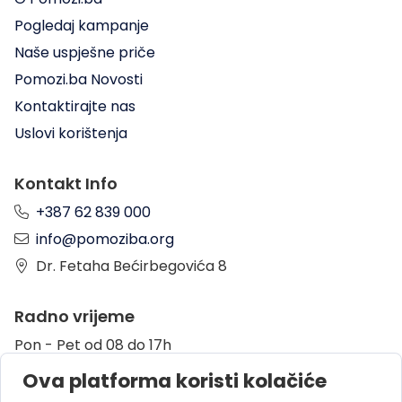
Pogledaj kampanje
Naše uspješne priče
Pomozi.ba Novosti
Kontaktirajte nas
Uslovi korištenja
Kontakt Info
+387 62 839 000
info@pomoziba.org
Dr. Fetaha Bećirbegovića 8
Radno vrijeme
Pon - Pet od 08 do 17h
Sub od 10 do 17h
Ova platforma koristi kolačiće
Nedjelja - neradni dan