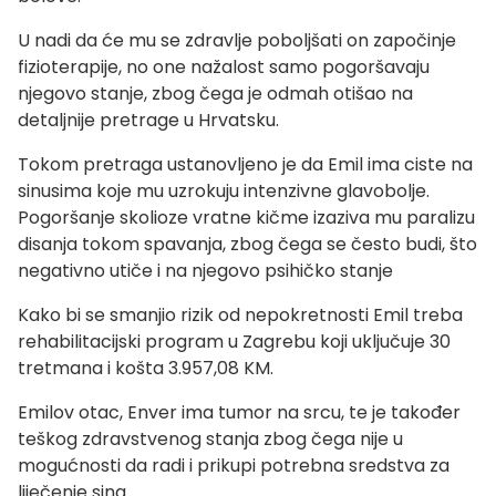
U nadi da će mu se zdravlje poboljšati on započinje
fizioterapije, no one nažalost samo pogoršavaju
njegovo stanje, zbog čega je odmah otišao na
detaljnije pretrage u Hrvatsku.
Tokom pretraga ustanovljeno je da Emil ima ciste na
sinusima koje mu uzrokuju intenzivne glavobolje.
Pogoršanje skolioze vratne kičme izaziva mu paralizu
disanja tokom spavanja, zbog čega se često budi, što
negativno utiče i na njegovo psihičko stanje
Kako bi se smanjio rizik od nepokretnosti Emil treba
rehabilitacijski program u Zagrebu koji uključuje 30
tretmana i košta 3.957,08 KM.
Emilov otac, Enver ima tumor na srcu, te je također
teškog zdravstvenog stanja zbog čega nije u
mogućnosti da radi i prikupi potrebna sredstva za
liječenje sina.