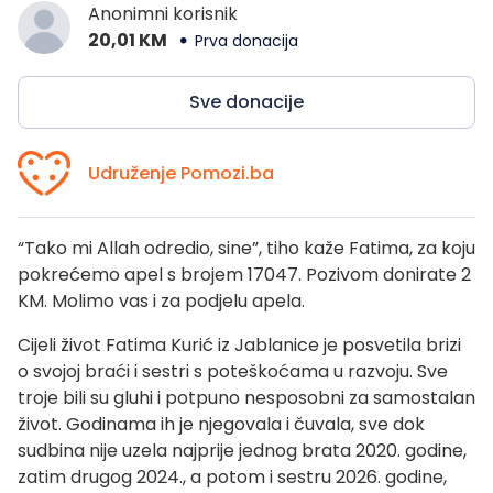
Anonimni korisnik
20,01 KM
Prva donacija
Sve donacije
Udruženje Pomozi.ba
“Tako mi Allah odredio, sine”, tiho kaže Fatima, za koju
pokrećemo apel s brojem 17047. Pozivom donirate 2
KM. Molimo vas i za podjelu apela.
Cijeli život Fatima Kurić iz Jablanice je posvetila brizi
o svojoj braći i sestri s poteškoćama u razvoju. Sve
troje bili su gluhi i potpuno nesposobni za samostalan
život. Godinama ih je njegovala i čuvala, sve dok
sudbina nije uzela najprije jednog brata 2020. godine,
zatim drugog 2024., a potom i sestru 2026. godine,