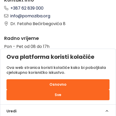
+387 62 839 000
info@pomoziba.org
Dr. Fetaha Bećirbegovića 8
Radno vrijeme
Pon - Pet od 08 do 17h
Sub od 10 do 17h
Ova platforma koristi kolačiće
Nedjelja - neradni dan
Ova web stranica koristi kolačiće kako bi poboljšala
cjelokupno korisničko iskustvo.
Donacije putem
Osnovno
Sve
Pomozi.ba © 2025.
Sva prava zadržana |
Uredi
Powered by
DOC.ba