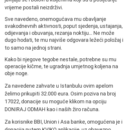
vrijeme postali neizdrživi.
Sve navedeno, onemogućava mu obavljanje
svakodnevnih aktivnosti, poput sjedenja, ustajanja,
odijevanja i obuvanja, rezanja noktiju... Ne može
dugo hodati, te mu najviše odgovara ležeći položaj i
to samo na jednoj strani.
Kako bi njegove tegobe nestale, potrebne su mu
operacije kičme, te ugradnja umjetnog koljena na
obje noge.
Za navedene zahvate u Istanbulu ovim apelom
želimo prikupiti 32.000 eura. Osim poziva na broj
17022, donacije su moguće klikom na opciju
DONIRAJ ODMAH kao i naših žiro računa.
Za korisnike BBI, Union i Asa banke, omogućena je i
donacija putem KVIKO aplikacije, uz obavezno