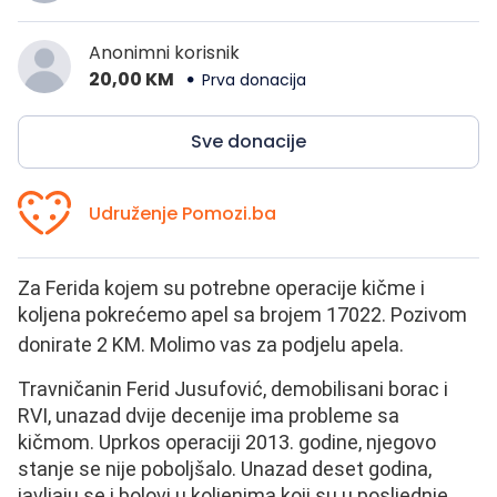
Anonimni korisnik
20,00 KM
Prva donacija
Sve donacije
Udruženje Pomozi.ba
Za Ferida kojem su potrebne operacije kičme i
koljena pokrećemo apel sa brojem 17022. Pozivom
donirate 2 KM. Molimo vas za podjelu apela.
Travničanin Ferid Jusufović, demobilisani borac i
RVI, unazad dvije decenije ima probleme sa
kičmom. Uprkos operaciji 2013. godine, njegovo
stanje se nije poboljšalo. Unazad deset godina,
javljaju se i bolovi u koljenima koji su u posljednje