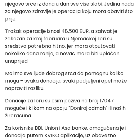
njegovo srce iz dana u dan sve više slabi. Jedina nada
za njegovo zdravlje je operacija koju mora obaviti što
prije.
Trošak operacije iznosi 48.500 EUR, a zahvat je
zakazan za kraj februara u Njemačkoj. Ibri su
sredstva potrebna hitno, jer mora otputovati
nekoliko dana ranije, a novac mora biti uplaćen
unaprijed.
Molimo sve ljude dobrog srca da pomognu koliko
mogu – svaka donacija, svaki podijeljeni apel može
napraviti razliku.
Donacije za Ibru su osim poziva na broj 17047
moguće i klikom na opciju "Doniraj odmah" ili naših
žiroračuna.
Za korisnike BBI, Union i Asa banke, omogućena je i
donacija putem KVIKO aplikacije, uz obavezno