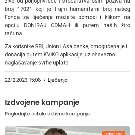
žive od poljoprivrede i stočarstva osim poziva na
broj 17021 koji je trajni humanitarni broj našeg
Fonda za liječenja možete pomoći i klikom na
opciju DONIRAJ ODMAH ili putem naših žiro
računa.
Za korisnike BBI, Union i Asa banke, omogućena je i
donacija putem KVIKO aplikacije, uz obavezno
naglašavanje svrhe uplate.
22.12.2023. 15:08
•
Liječenja
Izdvojene kampanje
Pogledajte ostale aktivne kampanje
Izdvojeno