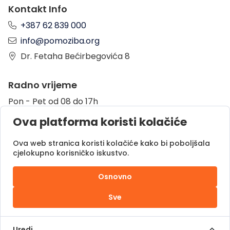
Kontakt Info
+387 62 839 000
info@pomoziba.org
Dr. Fetaha Bećirbegovića 8
Radno vrijeme
Pon - Pet od 08 do 17h
Sub od 10 do 17h
Ova platforma koristi kolačiće
Nedjelja - neradni dan
Ova web stranica koristi kolačiće kako bi poboljšala
cjelokupno korisničko iskustvo.
Donacije putem
Osnovno
Sve
Pomozi.ba © 2025.
Sva prava zadržana |
Uredi