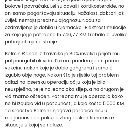
bolove i povraćala. Lei su davali i kortikosteroide, no
oni samo pogoršavaju situaciju. Nažalost, doktori još
uvijek nemaju preciznu dijagnozu. Nadu za
ozdravljenje je dobila u Njemačkoj. Elektrostimulacije
za koje joj je potrebno 15.746,77 KM trebale bi uveliko
poboljšati njeno stanje.
Belmin Đanan iz Travnika je 80% invalid i prijeti mu
potpuni gubitak vida. Tokom pandemije on prima
vakcinu nakon koje je dobio gangrenu i zamalo
izgubio obje noge. Nakon što je riješio taj problem
odlazi na lasersku operaciju očiju koja je bila
neuspješna, te je na jedno oko slijep, a na drugom je
vid znatno oštećen. Potrebna mu je operacija kako
ne bi izgubio vid u potpunosti, a koja košta 5.000 KM.
Ta sredstva Belmin i njegova porodica nisu u
mogućnosti da prikupe zbog teške ekonomske
situacije u kojoj se nalaze.