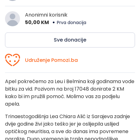
Anonimni korisnik
50,00 KM
Prva donacija
Sve donacije
Udruženje Pomozi.ba
Apel pokrećemo za Leu i Belmina koji godinama vode
bitku za vid. Pozivom na broj 17048 donirate 2 KM
kako bi im pružili pomoć. Molimo vas za podjelu
apela.
Trinaestogodišnja Lea Chiara Alić iz Sarajeva zadnje
dvije godine živi jako teško jer je oslijepila uslijed
optičkog neuritisa, a sve do danas ima povremene
paralize. Dugo vremena je trpila nepodnošljive