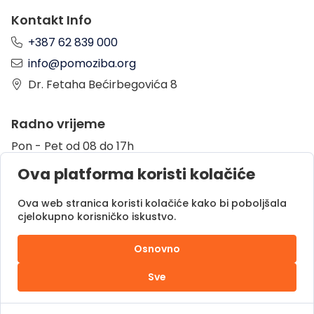
Kontakt Info
+387 62 839 000
info@pomoziba.org
Dr. Fetaha Bećirbegovića 8
Radno vrijeme
Pon - Pet od 08 do 17h
Sub od 10 do 17h
Ova platforma koristi kolačiće
Nedjelja - neradni dan
Ova web stranica koristi kolačiće kako bi poboljšala
cjelokupno korisničko iskustvo.
Donacije putem
Osnovno
Sve
Pomozi.ba © 2025.
Sva prava zadržana |