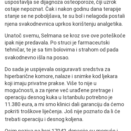
uspostavlja se dijagnoza osteoporoze, čiji uzrok
ostaje nepoznat. Čak i nakon godinu dana terapije
stanje se ne poboljšava, te su bol i nelagoda postali
njena svakodnevnica uprkos korištenju analgetika.
Unatoč svemu, Selmana se kroz sve ove poteškoće
ipak nije predavala. Po struci je farmaceutski
tehničar, te je sa tim bolovima i strahom od pada
svakodnevno išla na posao.
Do sada je uspijevala osiguravati sredstva za
hiperbarične komore, nalaze i snimke kod ljekara
koji imaju privatne prakse. Više to nije u
mogućnosti, a za njene već urađene pretrage i
operaciju desnog kuka u Istanbulu potrebno je
11.380 eura, a mi smo klinici dali garanciju da ćemo
pokriti troškove liječenja. Još nije poznato da li će
trebati operaciju i desnog koljena.
Osim poziva na broj 17042, donacije su moguće i