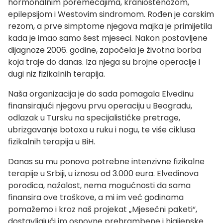
hormonalnim poremećajima, kraniostenozom,
epilepsijom i Westovim sindromom. Rođen je carskim
rezom, a prve simptome njegova majka je primijetila
kada je imao samo šest mjeseci. Nakon postavljene
dijagnoze 2006. godine, započela je životna borba
koja traje do danas. Iza njega su brojne operacije i
dugi niz fizikalnih terapija.
Naša organizacija je do sada pomagala Elvedinu
finansirajući njegovu prvu operaciju u Beogradu,
odlazak u Tursku na specijalističke pretrage,
ubrizgavanje botoxa u ruku i nogu, te više ciklusa
fizikalnih terapija u BiH.
Danas su mu ponovo potrebne intenzivne fizikalne
terapije u Srbiji, u iznosu od 3.000 eura. Elvedinova
porodica, nažalost, nema mogućnosti da sama
finansira ove troškove, a mi im već godinama
pomažemo i kroz naš projekat „Mjesečni paketi“,
dostavljajući im osnovne prehrambene i higijenske