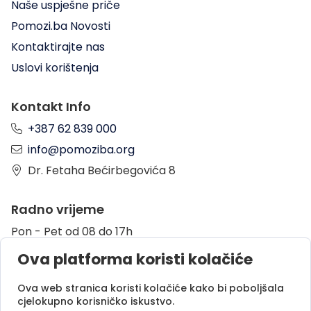
Naše uspješne priče
Pomozi.ba Novosti
Kontaktirajte nas
Uslovi korištenja
Kontakt Info
+387 62 839 000
info@pomoziba.org
Dr. Fetaha Bećirbegovića 8
Radno vrijeme
Pon - Pet od 08 do 17h
Sub od 10 do 17h
Ova platforma koristi kolačiće
Nedjelja - neradni dan
Ova web stranica koristi kolačiće kako bi poboljšala
cjelokupno korisničko iskustvo.