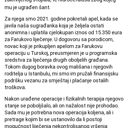
mu je ugrađen šant.
Za njega smo 2021. godine pokretali apel, kada se
javila naša sugrađanka koja je željela ostati
anonimna i uplatila cjelokupan iznos od 15.350 eura
za Farukovo liječenje. U dogovoru sa porodicom,
novac koji je prikupljen apelom za Farukovu
operaciju u Turskoj, preusmjeren je u programska
sredstva za lije
č
enja drugih oboljelih gra
đ
ana.
Tokom dugog boravka ovog mališana i njegovih
roditelja u Istanbulu, mi smo im pružali finansijsku
podršku vezanu za smještaj i plaćanje ostalih
troškova.
Nakon urađene operacije i fizikalnih terapija njegovo
stanje se poboljšalo, ali on nažalost nije prohodao.
Sada mu je potrebna nova operacija koljena, ali i
pretrage kojim bi se ustanovilo da li postoji
mogućnost liječenja nekontrolisanog vršenja