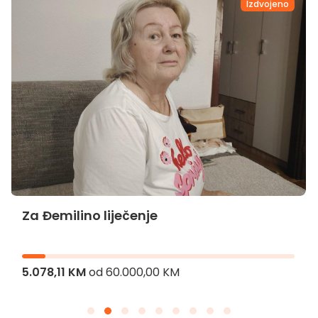
Izdvojeno
Za Đemilino liječenje
5.078,11 KM
od
60.000,00 KM