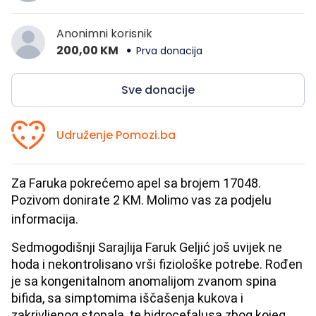
Anonimni korisnik
200,00 KM
Prva donacija
Sve donacije
Udruženje Pomozi.ba
Za Faruka pokrećemo apel sa brojem 17048.
Pozivom donirate 2 KM. Molimo vas za podjelu
informacija.
Sedmogodišnji Sarajlija Faruk Geljić još uvijek ne
hoda i nekontrolisano vrši fiziološke potrebe. Rođen
je sa kongenitalnom anomalijom zvanom spina
bifida, sa simptomima iščašenja kukova i
zakrivljenog stopala, te hidrocefalusa zbog kojeg