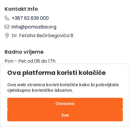
Kontakt Info
+387 62 839 000
info@pomoziba.org
Dr. Fetaha Bećirbegovića 8
Radno vrijeme
Pon - Pet od 08 do 17h
Sub od 10 do 17h
Ova platforma koristi kolačiće
Nedjelja - neradni dan
Ova web stranica koristi kolačiće kako bi poboljšala
cjelokupno korisničko iskustvo.
Donacije putem
Osnovno
Sve
Pomozi.ba © 2025.
Sva prava zadržana |