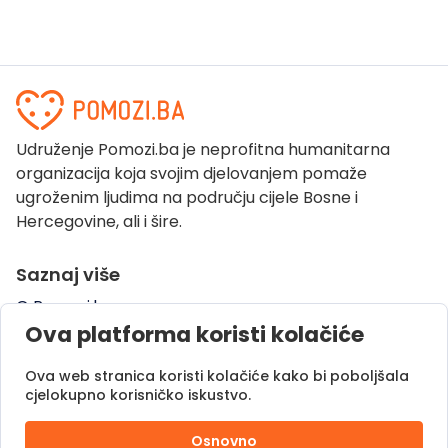
Udruženje Pomozi.ba je neprofitna humanitarna
organizacija koja svojim djelovanjem pomaže
ugroženim ljudima na području cijele Bosne i
Hercegovine, ali i šire.
Saznaj više
O Pomozi.ba
Ova platforma koristi kolačiće
Pogledaj kampanje
Naše uspješne priče
Ova web stranica koristi kolačiće kako bi poboljšala
Pomozi.ba Novosti
cjelokupno korisničko iskustvo.
Kontaktirajte nas
Osnovno