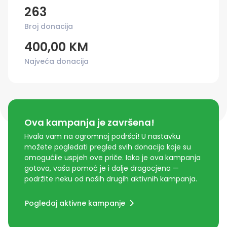
263
Broj donacija
400,00 KM
Najveća donacija
Ova kampanja je završena!
Hvala vam na ogromnoj podršci! U nastavku
možete pogledati pregled svih donacija koje su
omogućile uspjeh ove priče. Iako je ova kampanja
gotova, vaša pomoć je i dalje dragocjena —
podržite neku od naših drugih aktivnih kampanja.
Pogledaj aktivne kampanje