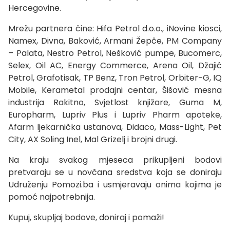
Hercegovine.
Mrežu partnera čine: Hifa Petrol d.o.o., iNovine kiosci,
Namex, Divna, Baković, Armani Žepče, PM Company
– Palata, Nestro Petrol, Nešković pumpe, Bucomerc,
Selex, Oil AC, Energy Commerce, Arena Oil, Džajić
Petrol, Grafotisak, TP Benz, Tron Petrol, Orbiter-G, IQ
Mobile, Kerametal prodajni centar, Šišović mesna
industrija Rakitno, Svjetlost knjižare, Guma M,
Europharm, Lupriv Plus i Lupriv Pharm apoteke,
Afarm ljekarnička ustanova, Didaco, Mass-Light, Pet
City, AX Soling Inel, Mal Grizelj i brojni drugi.
Na kraju svakog mjeseca prikupljeni bodovi
pretvaraju se u novčana sredstva koja se doniraju
Udruženju Pomozi.ba i usmjeravaju onima kojima je
pomoć najpotrebnija.
Kupuj, skupljaj bodove, doniraj i pomaži!