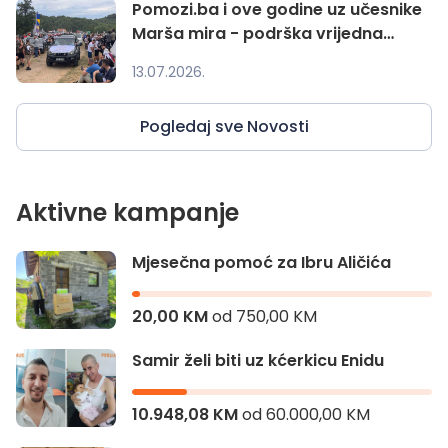
Pomozi.ba i ove godine uz učesnike
Marša mira - podrška vrijedna
22.393.45
13.07.2026.
Pogledaj sve Novosti
Aktivne kampanje
Mjesečna pomoć za Ibru Aličića
20,00 KM
od
750,00 KM
Samir želi biti uz kćerkicu Enidu
10.948,08 KM
od
60.000,00 KM