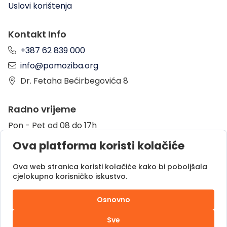
Uslovi korištenja
Kontakt Info
+387 62 839 000
info@pomoziba.org
Dr. Fetaha Bećirbegovića 8
Radno vrijeme
Pon - Pet od 08 do 17h
Sub od 10 do 17h
Ova platforma koristi kolačiće
Nedjelja - neradni dan
Ova web stranica koristi kolačiće kako bi poboljšala
cjelokupno korisničko iskustvo.
Donacije putem
Osnovno
Sve