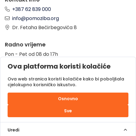
+387 62 839 000
info@pomoziba.org
Dr. Fetaha Bećirbegovića 8
Radno vrijeme
Pon - Pet od 08 do 17h
Sub od 10 do 17h
Ova platforma koristi kolačiće
Nedjelja - neradni dan
Ova web stranica koristi kolačiće kako bi poboljšala
cjelokupno korisničko iskustvo.
Donacije putem
Osnovno
Sve
Pomozi.ba © 2025.
Sva prava zadržana |
Uredi
Powered by
DOC.ba