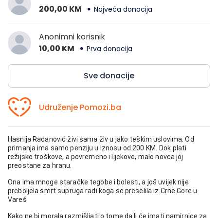
200,00 KM
Najveća donacija
Anonimni korisnik
10,00 KM
Prva donacija
Sve donacije
Udruženje Pomozi.ba
Hasnija Radanović živi sama živ u jako teškim uslovima. Od
primanja ima samo penziju u iznosu od 200 KM.
Dok plati
režijske troškove, a povremeno i lijekove, malo novca joj
preostane za hranu.
Ona ima mnoge staračke tegobe i bolesti, a još uvijek nije
preboljela smrt supruga radi koga se preselila iz Crne Gore u
Vareš
Kako ne bi morala razmišljati o tome da li će imati namirnice za