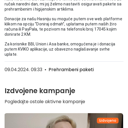
ručak naredni dan, mi joj želimo nastaviti osiguravati pakete sa
prehrambenim i higijenskim artiklima.
Donacije za našu Hasniju su moguće putem ove web platforme
klikom na opciju “Doniraj odmah”, uplatama putem naših žiro
računa ili PayPala, te pozivom na telefonski broj 17045 kojim
donirate 2 KM.
Za korisnike BBI, Union i Asa banke, omogućena je i donacija
putem KVIKO aplikacije, uz obavezno naglašavanje svrhe
uplate.
09.04.2024. 09:33
•
Prehrambeni paketi
Izdvojene kampanje
Pogledajte ostale aktivne kampanje
Izdvojeno