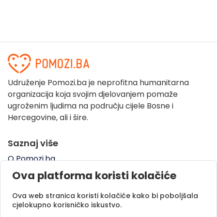
Udruženje Pomozi.ba je neprofitna humanitarna
organizacija koja svojim djelovanjem pomaže
ugroženim ljudima na području cijele Bosne i
Hercegovine, ali i šire.
Saznaj više
O Pomozi.ba
Pogledaj kampanje
Ova platforma koristi kolačiće
Naše uspješne priče
Ova web stranica koristi kolačiće kako bi poboljšala
Pomozi.ba Novosti
cjelokupno korisničko iskustvo.
Kontaktirajte nas