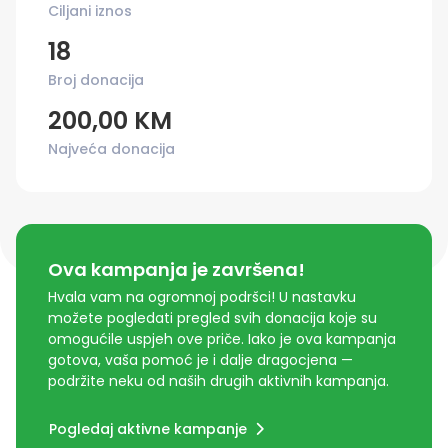
Ciljani iznos
18
Broj donacija
200,00 KM
Najveća donacija
Ova kampanja je završena!
Hvala vam na ogromnoj podršci! U nastavku
možete pogledati pregled svih donacija koje su
omogućile uspjeh ove priče. Iako je ova kampanja
gotova, vaša pomoć je i dalje dragocjena —
podržite neku od naših drugih aktivnih kampanja.
Pogledaj aktivne kampanje