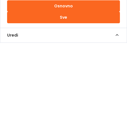
Osnovno
Uslovi korištenja
Sve
Kontakt Info
+387 62 839 000
Uredi
info@pomoziba.org
Dr. Fetaha Bećirbegovića 8
Radno vrijeme
Pon - Pet od 08 do 17h
Sub od 10 do 17h
Nedjelja - neradni dan
Donacije putem