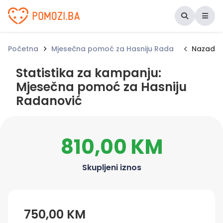
Udruženje Pomozi.ba
Početna
Mjesečna pomoć za Hasniju Radanović
Nazad
Stat
Statistika za kampanju:
Mjesečna pomoć za Hasniju
Radanović
810,00 KM
Skupljeni iznos
750,00 KM