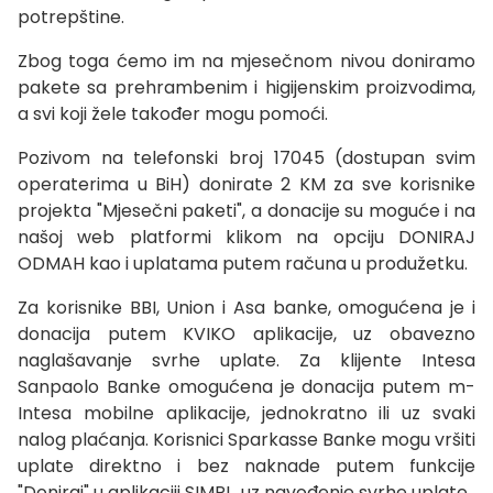
potrepštine.
Zbog toga ćemo im na mjesečnom nivou doniramo
pakete sa prehrambenim i higijenskim proizvodima,
a svi koji žele također mogu pomoći.
Pozivom na telefonski broj 17045 (dostupan svim
operaterima u BiH) donirate 2 KM za sve korisnike
projekta "Mjesečni paketi", a donacije su moguće i na
našoj web platformi klikom na opciju DONIRAJ
ODMAH kao i uplatama putem računa u produžetku.
Za korisnike BBI, Union i Asa banke, omogućena je i
donacija putem KVIKO aplikacije, uz obavezno
naglašavanje svrhe uplate. Za klijente Intesa
Sanpaolo Banke omogućena je donacija putem m-
Intesa mobilne aplikacije, jednokratno ili uz svaki
nalog plaćanja. Korisnici Sparkasse Banke mogu vršiti
uplate direktno i bez naknade putem funkcije
"Doniraj" u aplikaciji SIMPL, uz navođenje svrhe uplate.