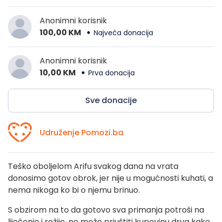
Anonimni korisnik
100,00 KM
Najveća donacija
Anonimni korisnik
10,00 KM
Prva donacija
Sve donacije
Udruženje Pomozi.ba
Teško oboljelom Arifu svakog dana na vrata
donosimo gotov obrok, jer nije u mogućnosti kuhati, a
nema nikoga ko bi o njemu brinuo.
S obzirom na to da gotovo sva primanja potroši na
liječenje i režije, ne može priuštiti kupovinu drva kako