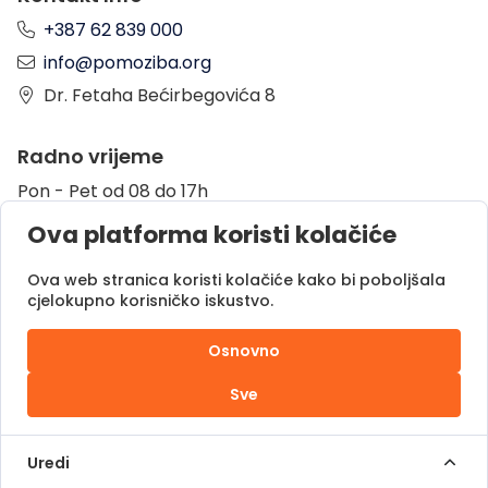
+387 62 839 000
info@pomoziba.org
Dr. Fetaha Bećirbegovića 8
Radno vrijeme
Pon - Pet od 08 do 17h
Sub od 10 do 17h
Ova platforma koristi kolačiće
Nedjelja - neradni dan
Ova web stranica koristi kolačiće kako bi poboljšala
cjelokupno korisničko iskustvo.
Donacije putem
Osnovno
Sve
Pomozi.ba © 2025.
Sva prava zadržana |
Uredi
Powered by
DOC.ba