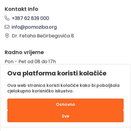
Kontakt Info
+387 62 839 000
info@pomoziba.org
Dr. Fetaha Bećirbegovića 8
Radno vrijeme
Pon - Pet od 08 do 17h
Sub od 10 do 17h
Ova platforma koristi kolačiće
Nedjelja - neradni dan
Ova web stranica koristi kolačiće kako bi poboljšala
cjelokupno korisničko iskustvo.
Donacije putem
Osnovno
Sve
Pomozi.ba © 2025.
Sva prava zadržana |