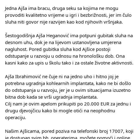
Jedna Ajša ima bracu, druga seku sa kojima ne mogu 
provoditi kvalitetno vrijeme u igri i bezbrižnosti, jer im čulo 
sluha niti govor nije razvijen kao kod njihovih vršnjaka.
Šestogodišnja Ajša Heganović ima potpuni gubitak sluha na 
desnom uhu, dok je na lijevom ustanovljena umjerena 
nagluhost. Pored gubitka sluha kod Ajšice postoji 
odstupanje u razvoju u odnosu na hronološku dob. Ona 
kasni kako za upis u školu tako i za ostale životne aktivnosti. 
Ajša Ibrahimović ne čuje ni na jedno uho i hitno joj je 
potrebna ugradnja kohlearnih implantata, kako ne bi došlo 
do odstupanja u razvoju, jer je u ovim situacijama izuzetno 
bitna dob kada se vrši ugradnja implantata.
Cilj nam je ovim apelom prikupiti po 20.000 EUR za jednu i 
drugu djevojčicu kako bi mogle otići na neophodnu 
operaciju. 
Našim Ajšicama, pored poziva na telefonski broj 17007, koji 
je dostupan svim bh. operaterima, možete pomoći i online 