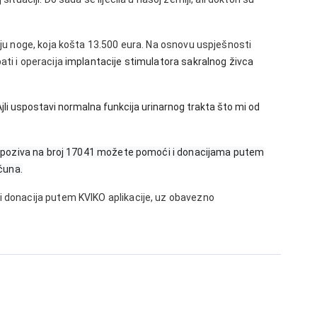
ciju noge, koja košta 13.500 eura. Na osnovu uspješnosti
ati i operacija
implantacije stimulatora sakralnog živca
jli uspostavi normalna funkcija urinarnog trakta što mi od
osim poziva na broj 17041 možete pomoći i donacijama putem
čuna.
 i donacija putem KVIKO aplikacije, uz obavezno