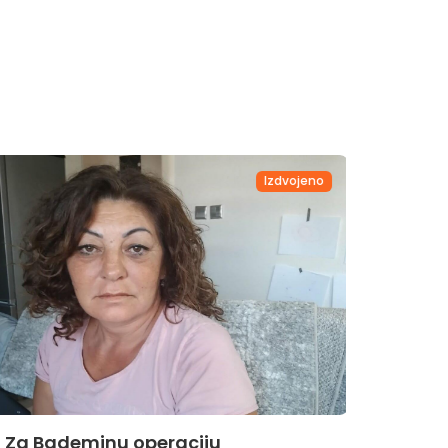
Izdvojeno
Za Bademinu operaciju