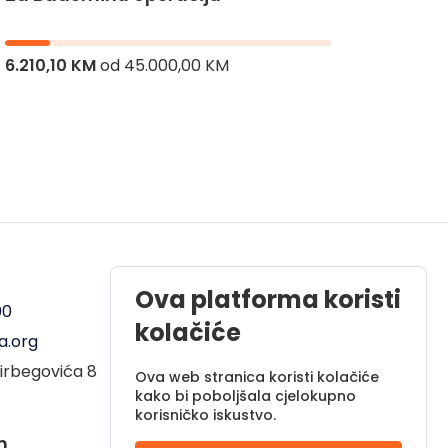
Za Hi
6.210,10 KM
od
45.000,00 KM
8.336,
Radno vrijeme
Ova platforma koristi
00
Pon - Pet od 08 do 17h
kolačiće
a.org
Sub od 10 do 17h
irbegovića 8
Nedjelja - neradni dan
Ova web stranica koristi kolačiće
kako bi poboljšala cjelokupno
korisničko iskustvo.
m