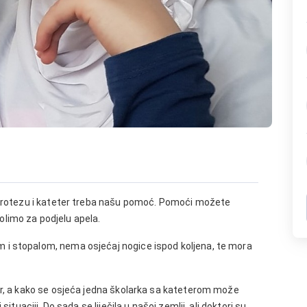
i protezu i kateter treba našu pomoć. Pomoći možete
olimo za podjelu apela.
 i stopalom, nema osjećaj nogice ispod koljena, te mora
ter, a kako se osjeća jedna školarka sa kateterom može
situaciji. Do sada se liječila u našoj zemlji, ali doktori su