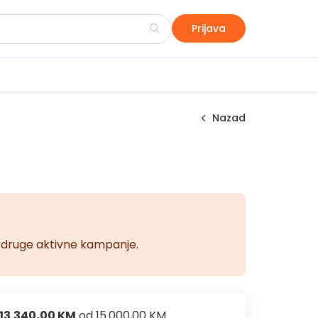
Prijava
Nazad
na druge aktivne kampanje.
13.340,00 KM
od
15.000,00 KM