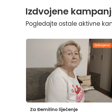
Izdvojene kampanj
Pogledajte ostale aktivne k
dvojeno
Izdvojeno
Za Đemilino liječenje