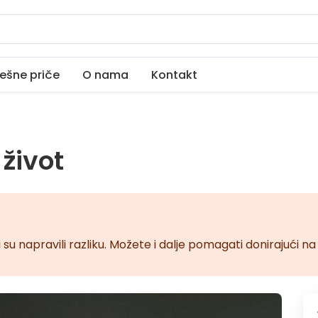
ešne priče
O nama
Kontakt
 život
 su napravili razliku. Možete i dalje pomagati donirajući 