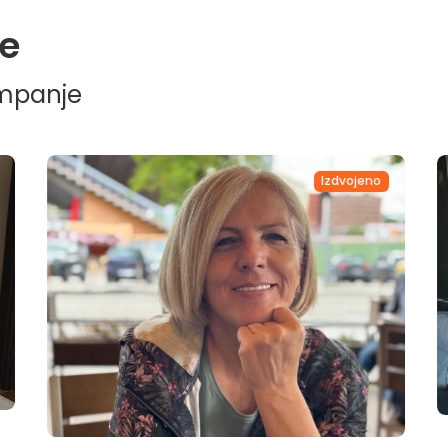
e
ampanje
Izdvojeno