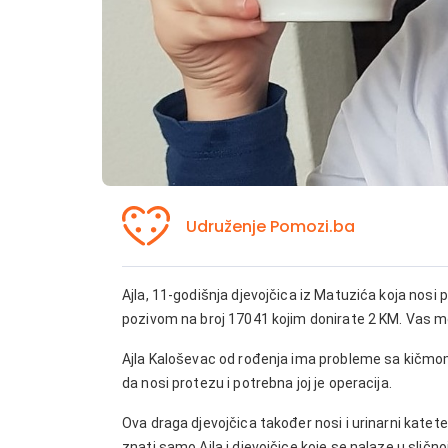
Udruženje Pomozi.ba
Ajla, 11-godišnja djevojčica iz Matuzića koja nos
pozivom na broj 17041 kojim donirate 2 KM. Vas m
Ajla Kaloševac od rođenja ima probleme sa kičmom
da nosi protezu i potrebna joj je operacija.
Ova draga djevojčica također nosi i urinarni kate
znati samo Ajla i djevojčice koje se nalaze u sličnoj 