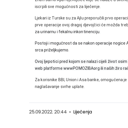
iscrpili sve mogućnosti za liječenje.
Ljekari iz Turske su za Ajlu preporučili prvo opera
prve operacije ovoj dragoj djevojčici će možda treb
za urinarnu i fekalnu inkontinenciju.
Postoji i mogućnost da se nakon operacije nogice A
srca priželjkujemo.
Ovoj ljepotici pred kojom se nalazi cijeli život 
web platforme wwwPOMOZIBAorg ili naših žiro ra
Za korisnike BBI, Union i Asa banke, omogućena je
naglašavanje svrhe uplate.
25.09.2022. 20:44
•
Liječenja