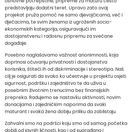
osnovne potrepštine, pripreme za maturu često
predstavljaju dodatni teret. Upravo zato ovaj
projekat pruža pomoć ne samo djevojčicama, već i
dječacima, te svim ženama iz ugroženih socio-
ekonomskih kategorija, osiguravajući im
dostojanstvenu i radosnu pripremu za svečane
događaje.
Posebno naglašavamo važnost anonimnosti, koja
doprinosi očuvanju privatnosti i dostojanstva
korisnika, štiteći ih od diskriminacije i stereotipa. Naš
cilj je osigurati da svako ko učestvuje u projektu osjeti
sigurnost, podršku i zajedništvo te da uživa u
posebnim životnim trenucima bez finansijskih
prepreka. Radujemo se nastavku aktivnosti, novim
donacijama i zajedničkim naporima da svaki
maturant i svaka žena dobiju priliku da zablistaju.
Zahvalni smo na podršci koju smo od samog početka
dobili od javnih ličnosti, kao i od sugrađana i