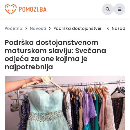
Udruženje Pomozi.ba
Početna
Novosti
Podrška dostojanstvenom maturskom 
Nazad
Podrška dostojanstvenom
maturskom slavlju: Svečana
odjeća za one kojima je
najpotrebnija