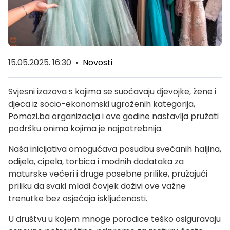
15.05.2025. 16:30
•
Novosti
Svjesni izazova s kojima se suočavaju djevojke, žene i
djeca iz socio-ekonomski ugroženih kategorija,
Pomozi.ba organizacija i ove godine nastavlja pružati
podršku onima kojima je najpotrebnija.
Naša inicijativa omogućava posudbu svečanih haljina,
odijela, cipela, torbica i modnih dodataka za
maturske večeri i druge posebne prilike, pružajući
priliku da svaki mladi čovjek doživi ove važne
trenutke bez osjećaja isključenosti.
U društvu u kojem mnoge porodice teško osiguravaju