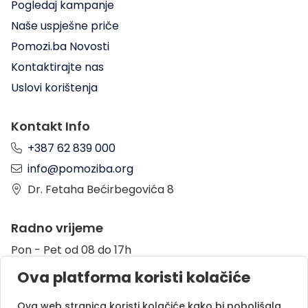
Pogledaj kampanje
Naše uspješne priče
Pomozi.ba Novosti
Kontaktirajte nas
Uslovi korištenja
Kontakt Info
+387 62 839 000
info@pomoziba.org
Dr. Fetaha Bećirbegovića 8
Radno vrijeme
Pon - Pet od 08 do 17h
Sub od 10 do 17h
Ova platforma koristi kolačiće
Nedjelja - neradni dan
Ova web stranica koristi kolačiće kako bi poboljšala