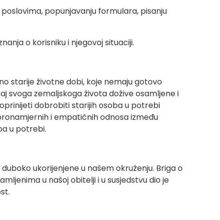
 poslovima, popunjavanju formulara, pisanju
anja o korisniku i njegovoj situaciji.
o starije životne dobi, koje nemaju gotovo
raj svoga zemaljskoga života dožive osamljene i
rinijeti dobrobiti starijih osoba u potrebi
bronamjernih i empatičnih odnosa između
ba u potrebi.
u duboko ukorijenjene u našem okruženju. Briga o
mljenima u našoj obitelji i u susjedstvu dio je
st.