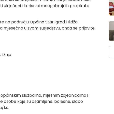
iti uključeni i korisnici mnogobrojnih projekata
te na području Općina Stari grad i Ilidža i
a mjesečno u svom susjedstvu, onda se prijavite
ižnje
sa općinskim službama, mjesnim zajednicama i
je osobe koje su osamljene, bolesne, slabo
a/ku.