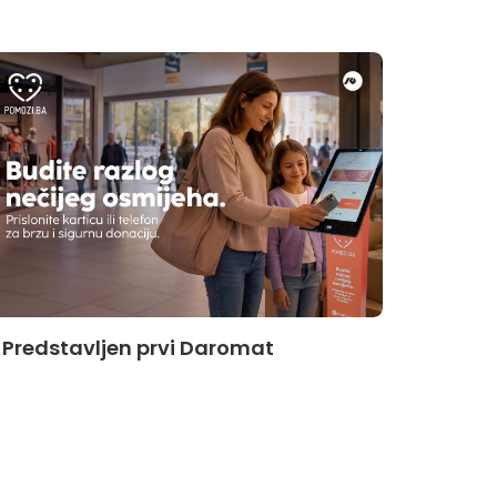
HACCP
Predstavljen prvi Daromat
u kuh