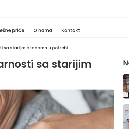
ešne priče
O nama
Kontakt
i sa starijim osobama u potrebi
rnosti sa starijim
N