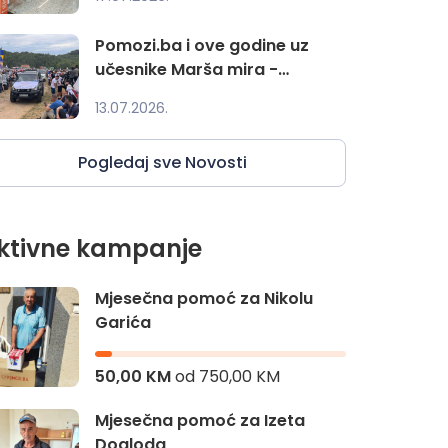
Pomozi.ba i ove godine uz
učesnike Marša mira -
podrška vrijedna 22.393.45
13.07.2026.
Pogledaj sve Novosti
ktivne kampanje
Mjesečna pomoć za Nikolu
Garića
50,00 KM
od
750,00 KM
Mjesečna pomoć za Izeta
Dogloda