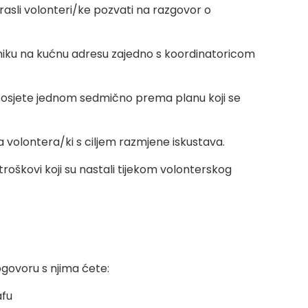
drasli volonteri/ke pozvati na razgovor o
risniku na kućnu adresu zajedno s koordinatoricom
posjete jednom sedmično prema planu koji se
volontera/ki s ciljem razmjene iskustava.
roškovi koji su nastali tijekom volonterskog
ogovoru s njima ćete:
afu