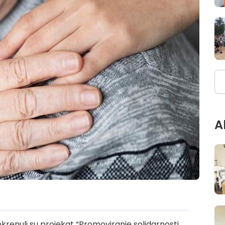
A
okrenuli su projekat “Promoviranje solidarnosti