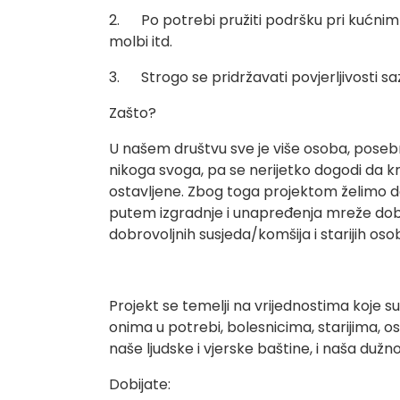
2. Po potrebi pružiti podršku pri kućnim
molbi itd.
3. Strogo se pridržavati povjerljivosti sazn
Zašto?
U našem društvu sve je više osoba, posebn
nikoga svoga, pa se nerijetko dogodi da k
ostavljene. Zbog toga projektom želimo dop
putem izgradnje i unapređenja mreže do
dobrovoljnih susjeda/komšija i starijih oso
Projekt se temelji na vrijednostima koje s
onima u potrebi, bolesnicima, starijima, osa
naše ljudske i vjerske baštine, i naša dužno
Dobijate: