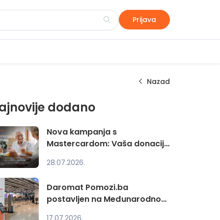
Prijava
Nazad
ajnovije dodano
Nova kampanja s
Mastercardom: Vaša donacija
vrijedi još više
28.07.2026.
Daromat Pomozi.ba
postavljen na Međunarodnom
aerodromu Sarajevo
17.07.2026.