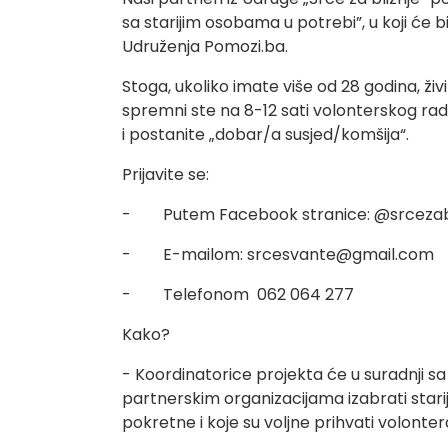
sa starijim osobama u potrebi”, u koji će b
Udruženja Pomozi.ba.
Stoga, ukoliko imate više od 28 godina, živi
spremni ste na 8-12 sati volonterskog rad
i postanite „dobar/a susjed/komšija“.
Prijavite se:
- Putem Facebook stranice: @srcezabl
- E-mailom:
srcesvante@gmail.com
- Telefonom 062 064 277
Kako?
- Koordinatorice projekta će u suradnji 
partnerskim organizacijama izabrati stari
pokretne i koje su voljne prihvati volonter