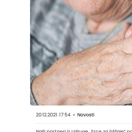
20.12.2021. 17:54
•
Novosti
Naši partneri iz Udruge „Srce za bližnje“ p