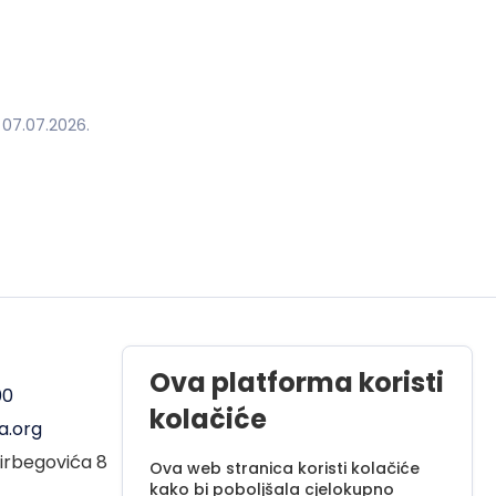
07.07.2026.
19.06.20
Radno vrijeme
Ova platforma koristi
00
Pon - Pet od 08 do 17h
kolačiće
a.org
Sub od 10 do 17h
irbegovića 8
Nedjelja - neradni dan
Ova web stranica koristi kolačiće
kako bi poboljšala cjelokupno