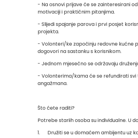
- Na osnovi prijave će se zainteresirani o
motivaciji i praktičnim pitanjima.
- Slijedi spajanje parova i prvi posjet ko
projekta.
- Volonteri/ke započinju redovne kućne 
dogovori na sastanku s korisnikom.
- Jednom mjesečno se održavaju druženja 
- Volonterima/kama će se refundirati svi t
angažmana.
Što ćete raditi?
Potrebe stariih osoba su individualne. U d
1. Družiti se u domaćem ambijentu uz k