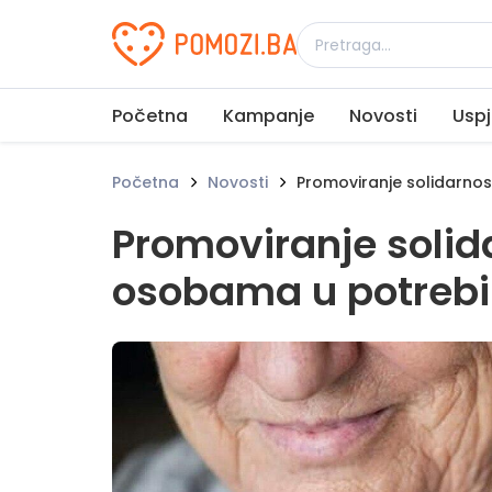
Udruženje Pomozi.ba
Početna
Kampanje
Novosti
Uspj
Početna
Novosti
Promoviranje solidarnost
Promoviranje solida
osobama u potrebi